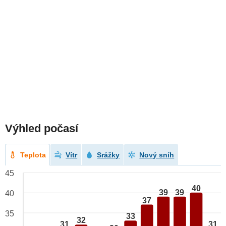
Výhled počasí
Teplota
Vítr
Srážky
Nový sníh
45
40
39
39
40
37
35
33
32
31
31