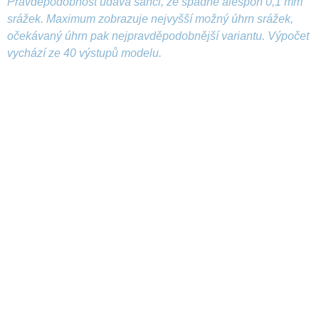
Pravděpodobnost udává šanci, že spadne alespoň 0,1 mm
srážek. Maximum zobrazuje nejvyšší možný úhrn srážek,
očekávaný úhrn pak nejpravděpodobnější variantu. Výpočet
vychází ze 40 výstupů modelu.