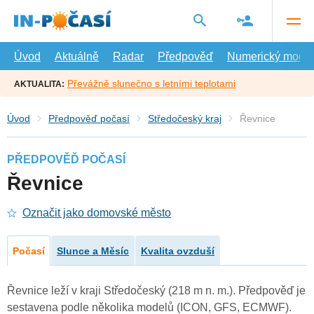
Přejít
na
hlavní
obsah
Úvod
Aktuálně
Radar
Předpověď
Numerický model
Převážně slunečno s letními teplotami
AKTUALITA:
Úvod
Předpověď počasí
Středočeský kraj
Řevnice
PŘEDPOVĚĎ POČASÍ
Řevnice
Označit jako domovské město
Počasí
Slunce a Měsíc
Kvalita ovzduší
Řevnice leží v kraji Středočeský (218 m n. m.). Předpověď je
sestavena podle několika modelů (ICON, GFS, ECMWF).