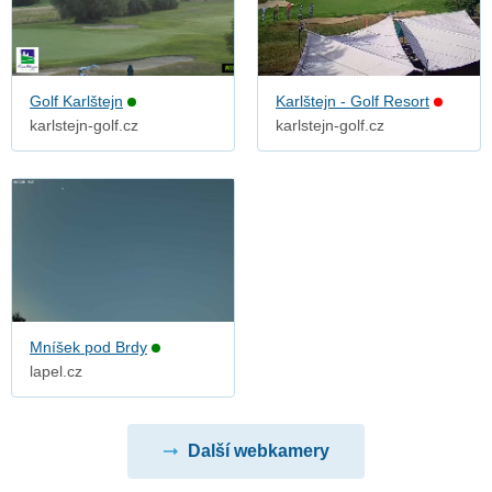
Golf Karlštejn
Karlštejn - Golf Resort
karlstejn-golf.cz
karlstejn-golf.cz
Mníšek pod Brdy
lapel.cz
Další webkamery