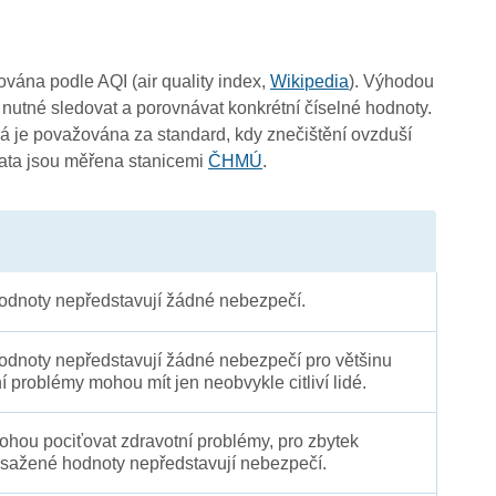
3
čována podle AQI (air quality index,
Wikipedia
). Výhodou
 nutné sledovat a porovnávat konkrétní číselné hodnoty.
 je považována za standard, kdy znečištění ovzduší
Data jsou měřena stanicemi
ČHMÚ
.
dnoty nepředstavují žádné nebezpečí.
3
dnoty nepředstavují žádné nebezpečí pro většinu
ní problémy mohou mít jen neobvykle citliví lidé.
 mohou pociťovat zdravotní problémy, pro zbytek
sažené hodnoty nepředstavují nebezpečí.