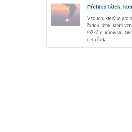
Přehled látek, kt
Vzduch, který je pro 
řadou látek, které vz
těžkém průmyslu. Ško
celá řada.