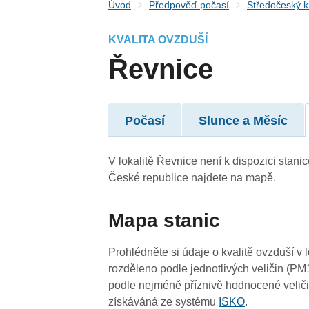
Úvod
Předpověď počasí
Středočeský k
KVALITA OVZDUŠÍ
Řevnice
Počasí
Slunce a Měsíc
V lokalitě Řevnice není k dispozici stanic
3
3
4
České republice najdete na mapě.
3
5
3
Mapa stanic
3
3
Prohlédněte si údaje o kvalitě ovzduší v 
rozděleno podle jednotlivých veličin (PM
podle nejméně příznivě hodnocené veliči
3
získáváná ze systému
ISKO
.