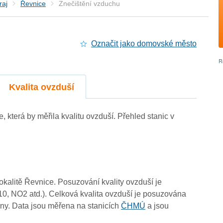
raj
Řevnice
Znečištění vzduchu
Označit jako domovské město
3
-
-
Kvalita ovzduší
4
3
3
3
e, která by měřila kvalitu ovzduší. Přehled stanic v
lokalitě Řevnice. Posuzování kvality ovzduší je
4
3
3
10, NO2 atd.). Celková kvalita ovzduší je posuzována
ny. Data jsou měřena na stanicích
ČHMÚ
a jsou