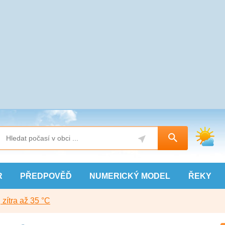
R
PŘEDPOVĚĎ
NUMERICKÝ
MODEL
ŘEKY
, zítra až 35 °C