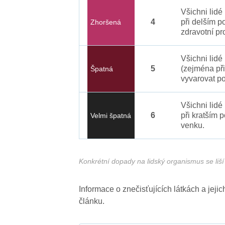
Všichni lid
4
při delším p
Zhoršená
zdravotní pr
Všichni lidé
5
(zejména při
Špatná
vyvarovat po
Všichni lidé
6
při kratším 
Velmi špatná
venku.
Konkrétní dopady na lidský organismus se liší 
Informace o znečisťujících látkách a jej
článku.