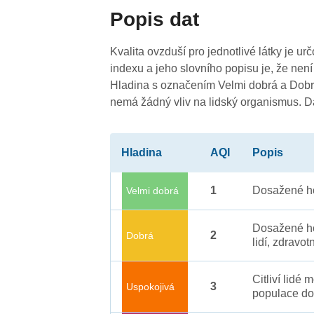
Popis dat
4
Kvalita ovzduší pro jednotlivé látky je ur
indexu a jeho slovního popisu je, že není
Hladina s označením Velmi dobrá a Dobrá
nemá žádný vliv na lidský organismus. 
Hladina
AQI
Popis
4
1
Dosažené ho
Velmi dobrá
3
Dosažené ho
2
Dobrá
lidí, zdravot
Citliví lidé
3
Uspokojivá
populace do