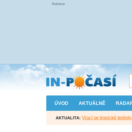
Přejít
na
hlavní
obsah
ÚVOD
AKTUÁLNĚ
RADA
Vrací se tropické teploty
AKTUALITA: