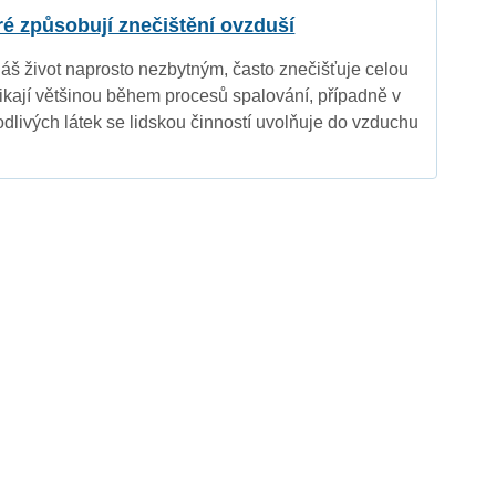
eré způsobují znečištění ovzduší
náš život naprosto nezbytným, často znečišťuje celou
nikají většinou během procesů spalování, případně v
dlivých látek se lidskou činností uvolňuje do vzduchu