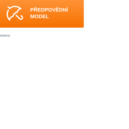
PŘEDPOVĚDNÍ
MODEL
3
0
3
3