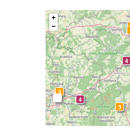
+
−
4
3
-
4
3