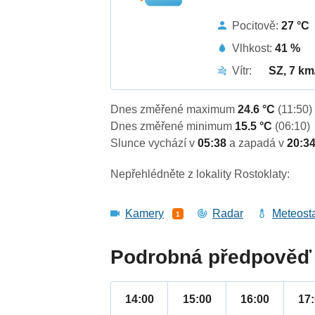
Pocitově:
27 °C
Vlhkost:
41 %
Vítr:
SZ, 7 km
Dnes změřené maximum
24.6 °C
(11:50)
Dnes změřené minimum
15.5 °C
(06:10)
Slunce vychází v
05:38
a zapadá v
20:3
Nepřehlédněte z lokality Rostoklaty:
Kamery
Radar
Meteost
1
Podrobná předpověď 
14:00
15:00
16:00
17