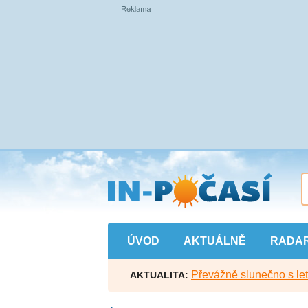
Přejít
na
hlavní
obsah
ÚVOD
AKTUÁLNĚ
RADA
Převážně slunečno s let
AKTUALITA: