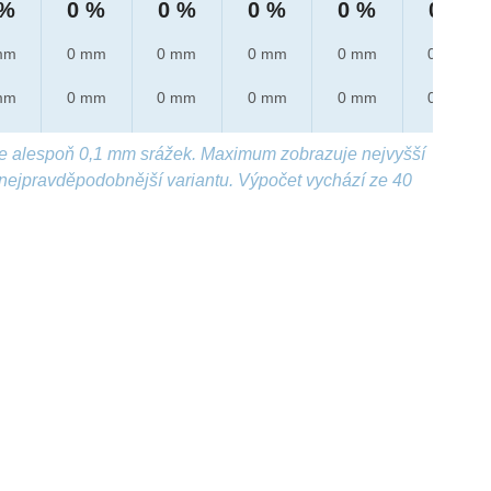
 %
0 %
0 %
0 %
0 %
0 %
mm
0 mm
0 mm
0 mm
0 mm
0 mm
mm
0 mm
0 mm
0 mm
0 mm
0 mm
e alespoň 0,1 mm srážek. Maximum zobrazuje nejvyšší
nejpravděpodobnější variantu. Výpočet vychází ze 40