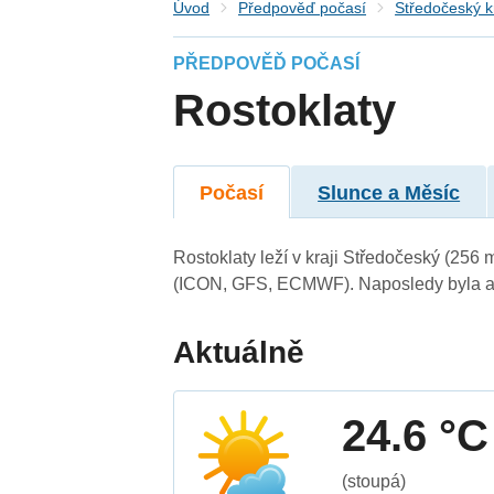
Úvod
Předpověď počasí
Středočeský k
PŘEDPOVĚĎ POČASÍ
Rostoklaty
Počasí
Slunce a Měsíc
Rostoklaty leží v kraji Středočeský (256
(ICON, GFS, ECMWF). Naposledy byla ak
Aktuálně
24.6 °C
(stoupá)