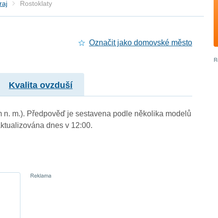
raj
Rostoklaty
Označit jako domovské město
Kvalita ovzduší
 m n. m.). Předpověď je sestavena podle několika modelů
tualizována dnes v 12:00.