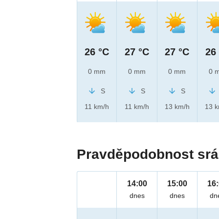
26 °C
27 °C
27 °C
26
0 mm
0 mm
0 mm
0 
S
S
S
11 km/h
11 km/h
13 km/h
13 
Pravděpodobnost srá
14:00
15:00
16
dnes
dnes
dn