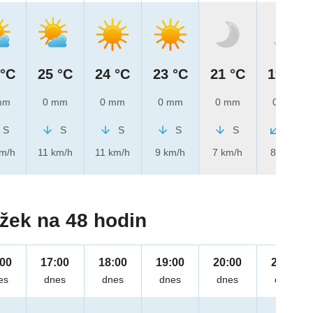
 °C
25 °C
24 °C
23 °C
21 °C
19 °C
mm
0 mm
0 mm
0 mm
0 mm
0 mm
S
S
S
S
S
SV
km/h
11 km/h
11 km/h
9 km/h
7 km/h
8 km/h
žek na 48 hodin
:00
17:00
18:00
19:00
20:00
21:00
es
dnes
dnes
dnes
dnes
dnes