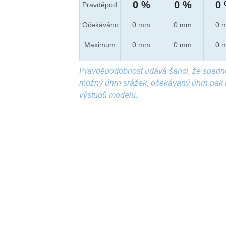
0 %
0 %
0
Pravděpod.
Očekáváno
0 mm
0 mm
0 
Maximum
0 mm
0 mm
0 
Pravděpodobnost udává šanci, že spadn
možný úhrn srážek, očekávaný úhrn pak 
výstupů modelu.