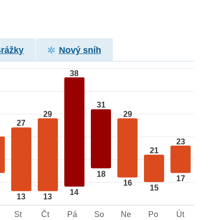
Srážky
Nový sníh
38
31
29
29
27
23
21
18
17
16
15
14
13
13
St
Čt
Pá
So
Ne
Po
Út