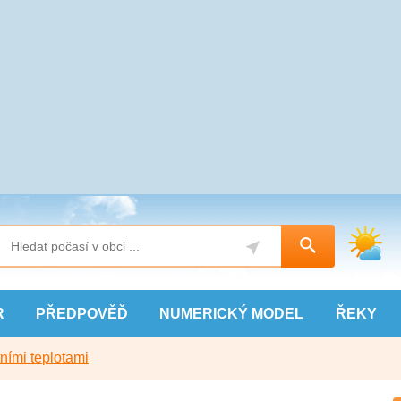
R
PŘEDPOVĚĎ
NUMERICKÝ
MODEL
ŘEKY
ními teplotami