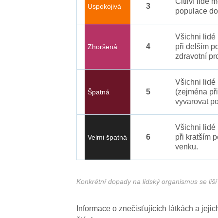
Citliví lidé
3
Uspokojivá
populace do
Všichni lid
4
při delším p
Zhoršená
zdravotní pr
Všichni lidé
5
(zejména při
Špatná
vyvarovat po
Všichni lidé
6
při kratším 
Velmi špatná
venku.
Konkrétní dopady na lidský organismus se liší 
Informace o znečisťujících látkách a jej