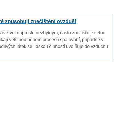
eré způsobují znečištění ovzduší
náš život naprosto nezbytným, často znečišťuje celou
nikají většinou během procesů spalování, případně v
dlivých látek se lidskou činností uvolňuje do vzduchu