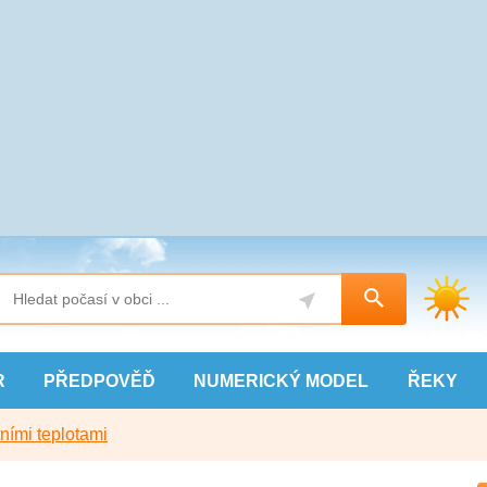
R
PŘEDPOVĚĎ
NUMERICKÝ
MODEL
ŘEKY
ními teplotami