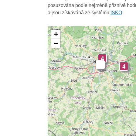
posuzována podle nejméně příznivě hodn
a jsou získáváná ze systému
ISKO
.
+
−
4
-
4
4