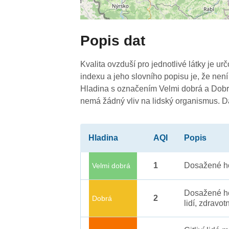
Popis dat
Kvalita ovzduší pro jednotlivé látky je ur
3
indexu a jeho slovního popisu je, že není
Hladina s označením Velmi dobrá a Dobrá
nemá žádný vliv na lidský organismus. 
Hladina
AQI
Popis
1
Dosažené ho
Velmi dobrá
Dosažené ho
2
Dobrá
lidí, zdravot