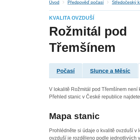
Úvod
Předpověď počasí
Středočeský k
KVALITA OVZDUŠÍ
Rožmitál pod
Třemšínem
4
3
4
Počasí
Slunce a Měsíc
4
V lokalitě Rožmitál pod Třemšínem není k 
4
4
Přehled stanic v České republice najdet
Mapa stanic
4
Prohlédněte si údaje o kvalitě ovzduší v
ovzduší je rozděleno podle jednotlivých v