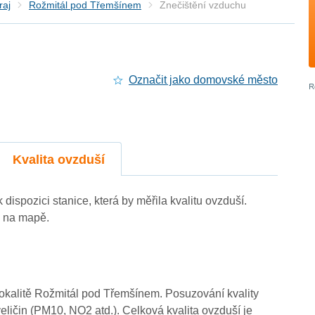
raj
Rožmitál pod Třemšínem
Znečištění vzduchu
Označit jako domovské město
0
3
Kvalita ovzduší
4
4
4
dispozici stanice, která by měřila kvalitu ovzduší.
e na mapě.
4
 lokalitě Rožmitál pod Třemšínem. Posuzování kvality
4
4
4
4
eličin (PM10, NO2 atd.). Celková kvalita ovzduší je