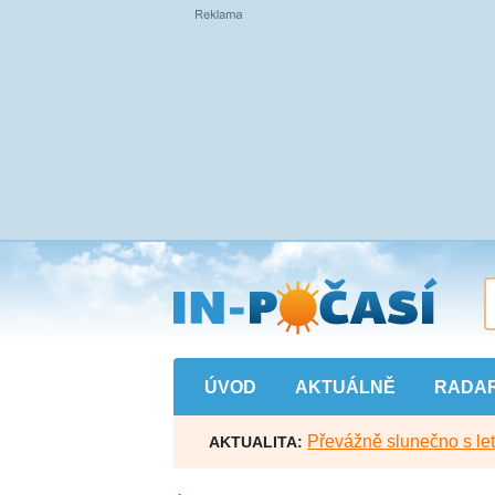
Přejít
na
hlavní
obsah
ÚVOD
AKTUÁLNĚ
RADA
Převážně slunečno s let
AKTUALITA: