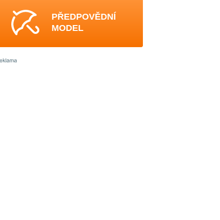
PŘEDPOVĚDNÍ
MODEL
0
4
3
3
3