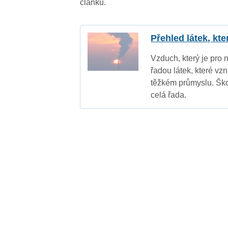
článku.
Přehled látek, kt
Vzduch, který je pro 
řadou látek, které vz
těžkém průmyslu. Ško
celá řada.