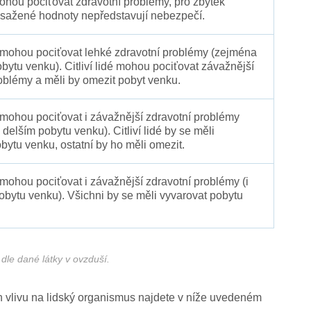
 mohou pociťovat zdravotní problémy, pro zbytek
sažené hodnoty nepředstavují nebezpečí.
é mohou pociťovat lehké zdravotní problémy (zejména
obytu venku). Citliví lidé mohou pociťovat závažnější
oblémy a měli by omezit pobyt venku.
 mohou pociťovat i závažnější zdravotní problémy
 delším pobytu venku). Citliví lidé by se měli
bytu venku, ostatní by ho měli omezit.
 mohou pociťovat i závažnější zdravotní problémy (i
pobytu venku). Všichni by se měli vyvarovat pobytu
dle dané látky v ovzduší.
ich vlivu na lidský organismus najdete v níže uvedeném