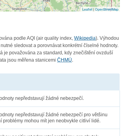
Leaflet
|
OpenStreetMap
čována podle AQI (air quality index,
Wikipedia
). Výhodou
 nutné sledovat a porovnávat konkrétní číselné hodnoty.
4
 je považována za standard, kdy znečištění ovzduší
3
Data jsou měřena stanicemi
ČHMÚ
.
3
dnoty nepředstavují žádné nebezpečí.
dnoty nepředstavují žádné nebezpečí pro většinu
ní problémy mohou mít jen neobvykle citliví lidé.