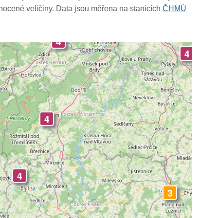
-
4
4
4
4
4
ocené veličiny. Data jsou měřena na stanicích
ČHMÚ
4
4
4
4
4
4
4
4
4
3