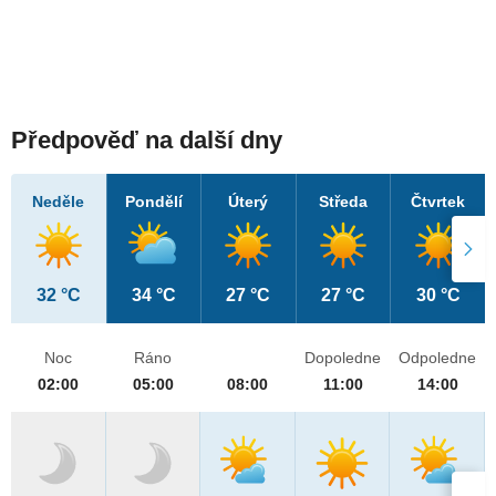
Předpověď na další dny
Neděle
Pondělí
Úterý
Středa
Čtvrtek
32 °C
34 °C
27 °C
27 °C
30 °C
Noc
Ráno
Dopoledne
Odpoledne
02:00
05:00
08:00
11:00
14:00