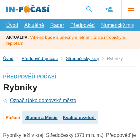
Přejít
na
hlavní
obsah
Úvod
Aktuálně
Radar
Předpověď
Numerický model
Víkend bude slunečný s letními, zítra i tropickými
AKTUALITA:
teplotami
Úvod
Předpověď počasí
Středočeský kraj
Rybníky
PŘEDPOVĚĎ POČASÍ
Rybníky
Označit jako domovské město
Počasí
Slunce a Měsíc
Kvalita ovzduší
Rybníky leží v kraji Středočeský (371 m n. m.). Předpověď je