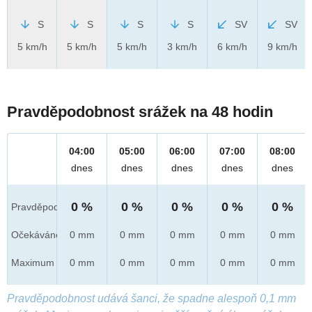
S
S
S
S
SV
SV
5 km/h
5 km/h
5 km/h
3 km/h
6 km/h
9 km/h
Pravděpodobnost srážek na 48 hodin
04:00
05:00
06:00
07:00
08:00
dnes
dnes
dnes
dnes
dnes
0 %
0 %
0 %
0 %
0 %
Pravděpod.
Očekáváno
0 mm
0 mm
0 mm
0 mm
0 mm
Maximum
0 mm
0 mm
0 mm
0 mm
0 mm
Pravděpodobnost udává šanci, že spadne alespoň 0,1 mm