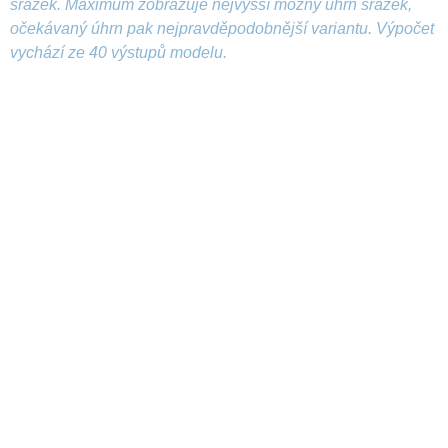
srážek. Maximum zobrazuje nejvyšší možný úhrn srážek,
očekávaný úhrn pak nejpravděpodobnější variantu. Výpočet
vychází ze 40 výstupů modelu.