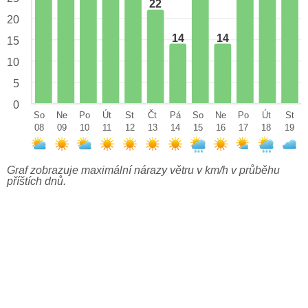
22
20
14
14
15
10
5
0
So
Ne
Po
Út
St
Čt
Pá
So
Ne
Po
Út
St
08
09
10
11
12
13
14
15
16
17
18
19
Graf zobrazuje maximální nárazy větru v km/h v průběhu
příštích dnů.