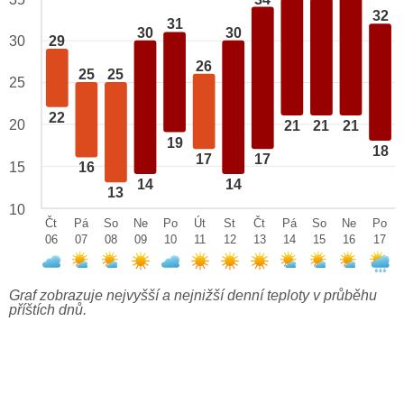
32
31
30
30
29
30
26
25
25
25
22
20
21
21
21
19
18
17
17
15
16
14
14
13
10
Čt
Pá
So
Ne
Po
Út
St
Čt
Pá
So
Ne
Po
06
07
08
09
10
11
12
13
14
15
16
17
Graf zobrazuje nejvyšší a nejnižší denní teploty v průběhu
příštích dnů.