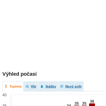
Výhled počasí
Teplota
Vítr
Srážky
Nový sníh
40
36
35
35
34
35