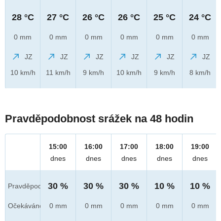
28 °C
27 °C
26 °C
26 °C
25 °C
24 °C
0 mm
0 mm
0 mm
0 mm
0 mm
0 mm
JZ
JZ
JZ
JZ
JZ
JZ
10 km/h
11 km/h
9 km/h
10 km/h
9 km/h
8 km/h
Pravděpodobnost srážek na 48 hodin
15:00
16:00
17:00
18:00
19:00
dnes
dnes
dnes
dnes
dnes
30 %
30 %
30 %
10 %
10 %
Pravděpod.
Očekáváno
0 mm
0 mm
0 mm
0 mm
0 mm