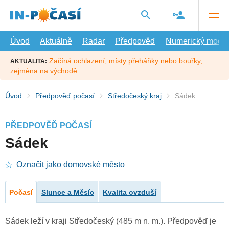
Přejít
na
hlavní
obsah
Úvod
Aktuálně
Radar
Předpověď
Numerický model
Začíná ochlazení, místy přeháňky nebo bouřky,
AKTUALITA:
zejména na východě
Úvod
Předpověď počasí
Středočeský kraj
Sádek
PŘEDPOVĚĎ POČASÍ
Sádek
Označit jako domovské město
Počasí
Slunce a Měsíc
Kvalita ovzduší
Sádek leží v kraji Středočeský (485 m n. m.). Předpověď je