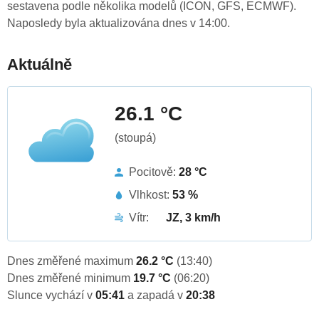
sestavena podle několika modelů (ICON, GFS, ECMWF).
Naposledy byla aktualizována dnes v 14:00.
Aktuálně
26.1 °C
(stoupá)
Pocitově:
28 °C
Vlhkost:
53 %
Vítr:
JZ, 3 km/h
Dnes změřené maximum
26.2 °C
(13:40)
Dnes změřené minimum
19.7 °C
(06:20)
Slunce vychází v
05:41
a zapadá v
20:38