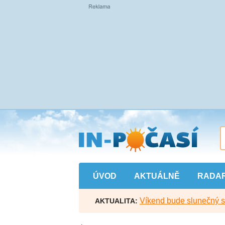
Přejít
na
hlavní
obsah
ÚVOD
AKTUÁLNĚ
RADA
Víkend bude slunečný s l
AKTUALITA: