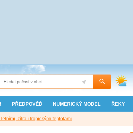
R
PŘEDPOVĚĎ
NUMERICKÝ
MODEL
ŘEKY
etními, zítra i tropickými teplotami