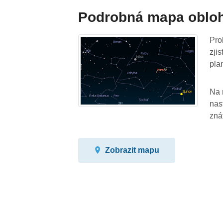
Podrobná mapa oblo
Pro
zji
pla
Na 
nas
zná
Zobrazit mapu