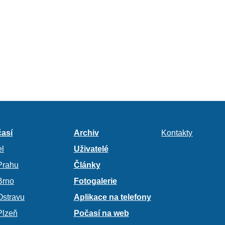
así
Archiv
Kontakty
l
Uživatelé
Prahu
Články
Brno
Fotogalerie
Ostravu
Aplikace na telefony
Plzeň
Počasí na web