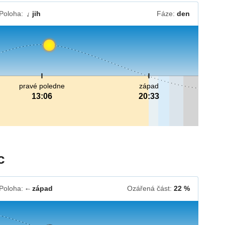
Poloha:
jih
Fáze:
den
↓
pravé poledne
západ
13:06
20:33
c
Poloha:
západ
Ozářená část:
22 %
↓