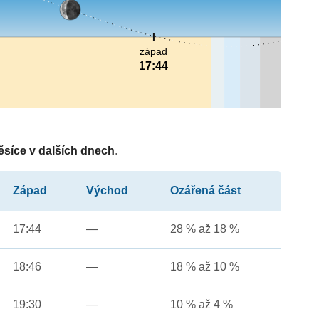
západ
17:44
ěsíce v dalších dnech
.
Západ
Východ
Ozářená část
17:44
—
28 % až 18 %
18:46
—
18 % až 10 %
19:30
—
10 % až 4 %