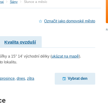
raj
Sány
Slunce a měsíc
Označit jako domovské město
Kvalita ovzduší
ířky a 15° 14' východní délky (
ukázat na mapě
).
o lokalitu.
 prosince
,
dnes
,
zítra
Vybrat den
ce