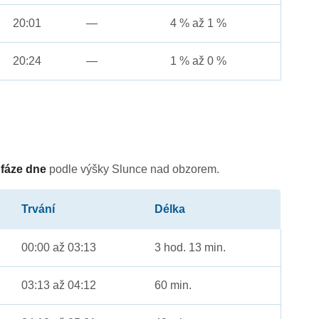
20:01
—
4 % až 1 %
20:24
—
1 % až 0 %
é
fáze dne
podle výšky Slunce nad obzorem.
Trvání
Délka
00:00 až 03:13
3 hod. 13 min.
03:13 až 04:12
60 min.