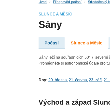
Úvod
Předpověď počasí
Středočeský k
SLUNCE A MĚSÍC
Sány
Počasí
Slunce a Měsíc
Sány leží na souřadnicích 50° 7' severní š
Prohlédněte si astronomické údaje pro tut
Dny:
20. března
,
21. června
,
23. září
,
21.
Východ a západ Slun