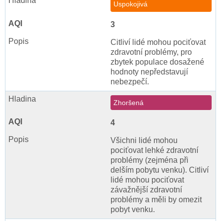
Uspokojivá
3
Citliví lidé mohou pociťovat
zdravotní problémy, pro
zbytek populace dosažené
hodnoty nepředstavují
nebezpečí.
Zhoršená
4
Všichni lidé mohou
pociťovat lehké zdravotní
problémy (zejména při
delším pobytu venku). Citliví
lidé mohou pociťovat
závažnější zdravotní
problémy a měli by omezit
pobyt venku.