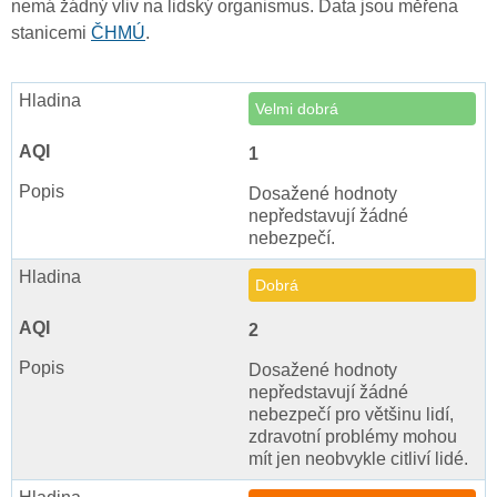
nemá žádný vliv na lidský organismus. Data jsou měřena
stanicemi
ČHMÚ
.
Velmi dobrá
1
Dosažené hodnoty
nepředstavují žádné
nebezpečí.
Dobrá
2
Dosažené hodnoty
nepředstavují žádné
nebezpečí pro většinu lidí,
zdravotní problémy mohou
mít jen neobvykle citliví lidé.