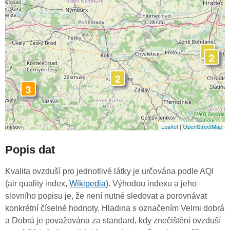
2
2
2
3
Leaflet
|
OpenStreetMap
Popis dat
Kvalita ovzduší pro jednotlivé látky je určována podle AQI
(air quality index,
Wikipedia
). Výhodou indexu a jeho
slovního popisu je, že není nutné sledovat a porovnávat
konkrétní číselné hodnoty. Hladina s označením Velmi dobrá
a Dobrá je považována za standard, kdy znečištění ovzduší