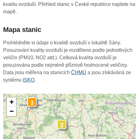
kvalitu ovzduší. Přehled stanic v České republice najdete na
mapě.
Mapa stanic
Prohlédněte si údaje o kvalitě ovzduší v lokalitě Sány.
Posuzování kvality ovzduší je rozděleno podle jednotlivých
veličin (PM10, NO2 atd.). Celková kvalita ovzduší je
posuzována podle nejméně příznivě hodnocené veličiny.
Data jsou měřena na stanicích
ČHMÚ
a jsou získáváná ze
systému
ISKO
.
3
+
−
2