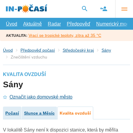
Přejít
na
hlavní
obsah
Úvod
Aktuálně
Radar
Předpověď
Numerický model
Vrací se tropické teploty, zítra až 35 °C
AKTUALITA:
Úvod
Předpověď počasí
Středočeský kraj
Sány
Znečištění vzduchu
KVALITA OVZDUŠÍ
Sány
Označit jako domovské město
Počasí
Slunce a Měsíc
Kvalita ovzduší
V lokalitě Sány není k dispozici stanice, která by měřila