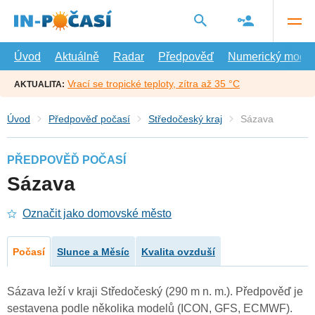
Přejít
na
hlavní
obsah
Úvod
Aktuálně
Radar
Předpověď
Numerický model
Vrací se tropické teploty, zítra až 35 °C
AKTUALITA:
Úvod
Předpověď počasí
Středočeský kraj
Sázava
PŘEDPOVĚĎ POČASÍ
Sázava
Označit jako domovské město
Počasí
Slunce a Měsíc
Kvalita ovzduší
Sázava leží v kraji Středočeský (290 m n. m.). Předpověď je
sestavena podle několika modelů (ICON, GFS, ECMWF).