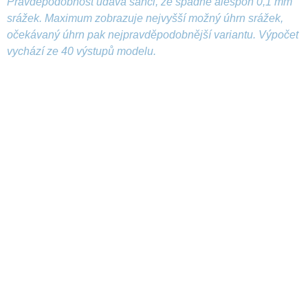
Pravděpodobnost udává šanci, že spadne alespoň 0,1 mm
srážek. Maximum zobrazuje nejvyšší možný úhrn srážek,
očekávaný úhrn pak nejpravděpodobnější variantu. Výpočet
vychází ze 40 výstupů modelu.