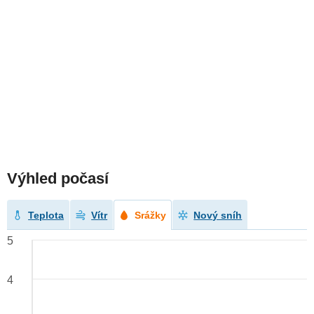
Výhled počasí
Teplota
Vítr
Srážky
Nový sníh
5
4