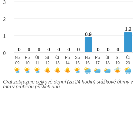
3
2
1.2
0.9
1
0
0
0
0
0
0
0
0
0
0
0
Ne
Po
Út
St
Čt
Pá
So
Ne
Po
Út
St
Čt
09
10
11
12
13
14
15
16
17
18
19
20
Graf zobrazuje celkové denní (za 24 hodin) srážkové úhrny v
mm v průběhu příštích dnů.