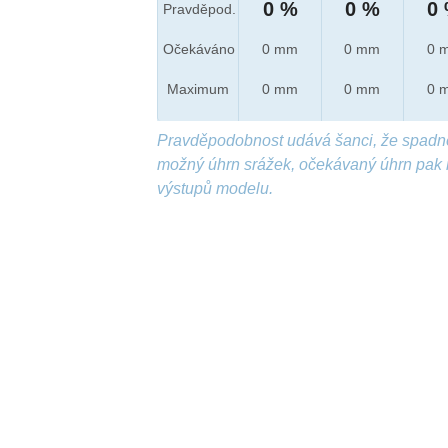
0 %
0 %
0
Pravděpod.
Očekáváno
0 mm
0 mm
0 
Maximum
0 mm
0 mm
0 
Pravděpodobnost udává šanci, že spadn
možný úhrn srážek, očekávaný úhrn pak 
výstupů modelu.