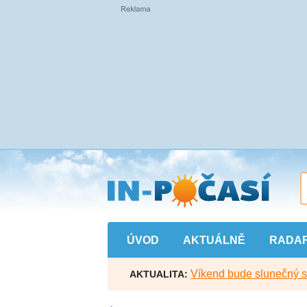
Přejít
na
hlavní
obsah
ÚVOD
AKTUÁLNĚ
RADA
Víkend bude slunečný s l
AKTUALITA: