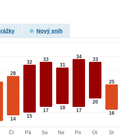
Srážky
Nový sníh
34
33
33
32
31
28
25
20
18
17
17
16
15
14
Čt
Pá
So
Ne
Po
Út
St