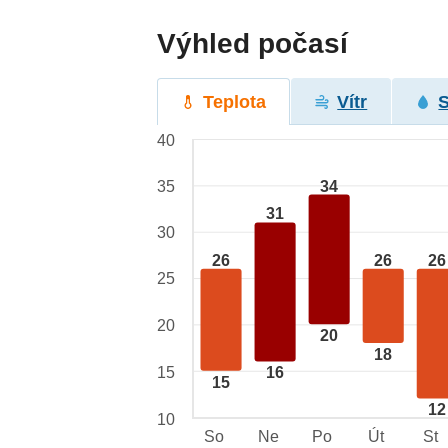
Výhled počasí
Teplota
Vítr
40
34
35
31
30
26
26
26
25
20
20
18
15
16
15
12
10
So
Ne
Po
Út
St