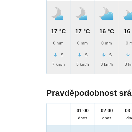
17 °C
17 °C
16 °C
16
0 mm
0 mm
0 mm
0 
S
S
S
7 km/h
5 km/h
3 km/h
3 k
Pravděpodobnost srá
01:00
02:00
03
dnes
dnes
dn