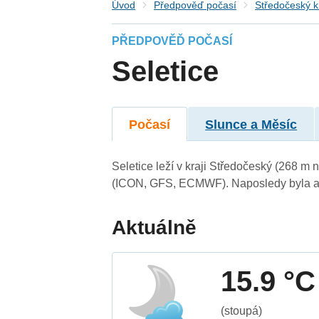
Úvod
Předpověď počasí
Středočeský k
PŘEDPOVĚĎ POČASÍ
Seletice
Počasí
Slunce a Měsíc
Seletice leží v kraji Středočeský (268 m
(ICON, GFS, ECMWF). Naposledy byla ak
Aktuálně
15.9 °C
(stoupá)