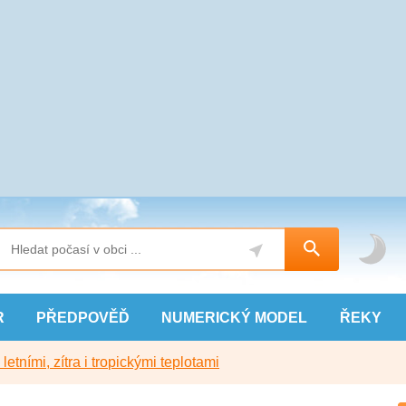
R
PŘEDPOVĚĎ
NUMERICKÝ
MODEL
ŘEKY
etními, zítra i tropickými teplotami