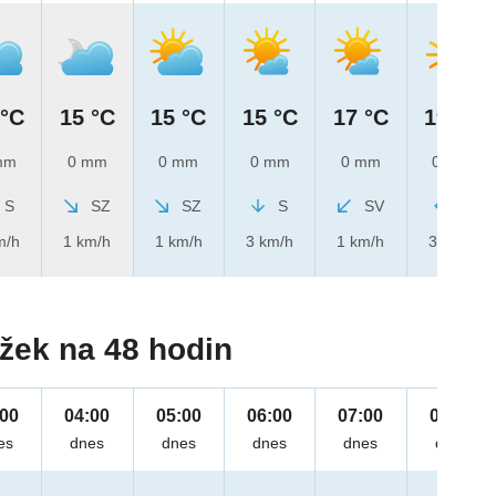
 °C
15 °C
15 °C
15 °C
17 °C
19 °C
mm
0 mm
0 mm
0 mm
0 mm
0 mm
S
SZ
SZ
S
SV
V
m/h
1 km/h
1 km/h
3 km/h
1 km/h
3 km/h
žek na 48 hodin
:00
04:00
05:00
06:00
07:00
08:00
es
dnes
dnes
dnes
dnes
dnes