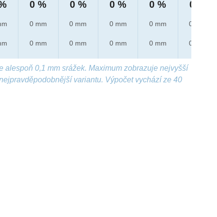
 %
0 %
0 %
0 %
0 %
0 %
mm
0 mm
0 mm
0 mm
0 mm
0 mm
mm
0 mm
0 mm
0 mm
0 mm
0 mm
e alespoň 0,1 mm srážek. Maximum zobrazuje nejvyšší
nejpravděpodobnější variantu. Výpočet vychází ze 40