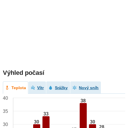
Výhled počasí
Teplota
Vítr
Srážky
Nový sníh
40
38
35
33
30
30
30
28