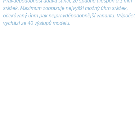
Pravděpodobnost udává šanci, že spadne alespoň 0,1 mm
srážek. Maximum zobrazuje nejvyšší možný úhrn srážek,
očekávaný úhrn pak nejpravděpodobnější variantu. Výpočet
vychází ze 40 výstupů modelu.