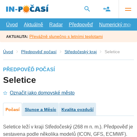
Přejít
na
hlavní
obsah
Úvod
Aktuálně
Radar
Předpověď
Numerický model
Převážně slunečno s letními teplotami
AKTUALITA:
Úvod
Předpověď počasí
Středočeský kraj
Seletice
PŘEDPOVĚĎ POČASÍ
Seletice
Označit jako domovské město
Počasí
Slunce a Měsíc
Kvalita ovzduší
Seletice leží v kraji Středočeský (268 m n. m.). Předpověď je
sestavena podle několika modelů (ICON, GFS, ECMWF).