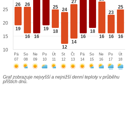
27
26
26
25
25
25
24
23
20
19
19
18
18
15
16
16
16
16
16
16
14
12
10
Pá
So
Ne
Po
Út
St
Čt
Pá
So
Ne
Po
Út
07
08
09
10
11
12
13
14
15
16
17
18
Graf zobrazuje nejvyšší a nejnižší denní teploty v průběhu
příštích dnů.