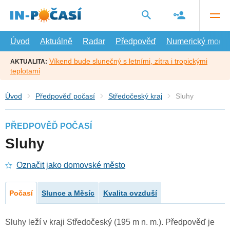
Přejít
na
hlavní
obsah
Úvod
Aktuálně
Radar
Předpověď
Numerický model
Víkend bude slunečný s letními, zítra i tropickými
AKTUALITA:
teplotami
Úvod
Předpověď počasí
Středočeský kraj
Sluhy
PŘEDPOVĚĎ POČASÍ
Sluhy
Označit jako domovské město
Počasí
Slunce a Měsíc
Kvalita ovzduší
Sluhy leží v kraji Středočeský (195 m n. m.). Předpověď je