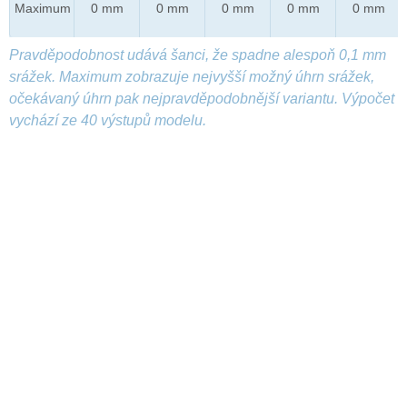
Maximum
0 mm
0 mm
0 mm
0 mm
0 mm
Pravděpodobnost udává šanci, že spadne alespoň 0,1 mm
srážek. Maximum zobrazuje nejvyšší možný úhrn srážek,
očekávaný úhrn pak nejpravděpodobnější variantu. Výpočet
vychází ze 40 výstupů modelu.