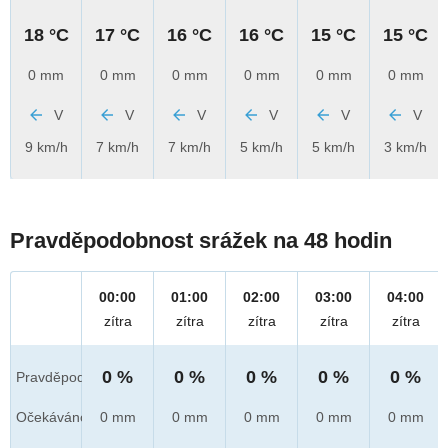
18 °C
17 °C
16 °C
16 °C
15 °C
15 °C
0 mm
0 mm
0 mm
0 mm
0 mm
0 mm
V
V
V
V
V
V
9 km/h
7 km/h
7 km/h
5 km/h
5 km/h
3 km/h
Pravděpodobnost srážek na 48 hodin
00:00
01:00
02:00
03:00
04:00
zítra
zítra
zítra
zítra
zítra
0 %
0 %
0 %
0 %
0 %
Pravděpod.
Očekáváno
0 mm
0 mm
0 mm
0 mm
0 mm