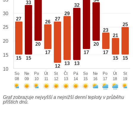
33
32
29
30
27
27
26
25
25
23
21
20
20
20
17
17
17
15
15
15
15
15
13
13
12
10
So
Ne
Po
Út
St
Čt
Pá
So
Ne
Po
Út
St
08
09
10
11
12
13
14
15
16
17
18
19
Graf zobrazuje nejvyšší a nejnižší denní teploty v průběhu
příštích dnů.