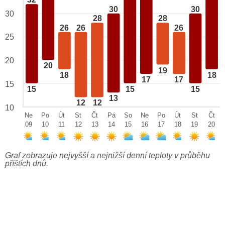
32
30
30
30
28
28
26
26
26
25
20
20
19
18
18
17
17
15
15
15
15
13
12
12
10
Ne
Po
Út
St
Čt
Pá
So
Ne
Po
Út
St
Čt
09
10
11
12
13
14
15
16
17
18
19
20
Graf zobrazuje nejvyšší a nejnižší denní teploty v průběhu
příštích dnů.