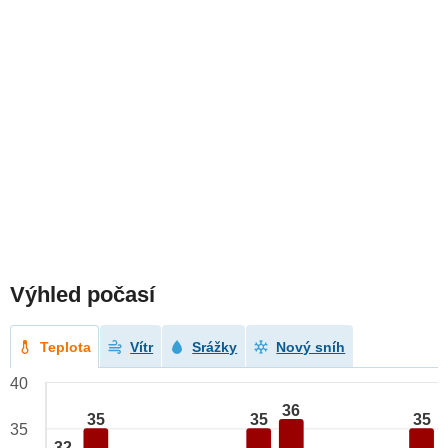
Výhled počasí
Teplota
Vítr
Srážky
Nový sníh
40
36
35
35
35
35