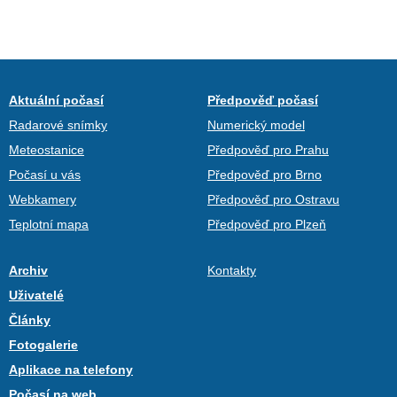
Aktuální počasí
Předpověď počasí
Radarové snímky
Numerický model
Meteostanice
Předpověď pro Prahu
Počasí u vás
Předpověď pro Brno
Webkamery
Předpověď pro Ostravu
Teplotní mapa
Předpověď pro Plzeň
Archiv
Kontakty
Uživatelé
Články
Fotogalerie
Aplikace na telefony
Počasí na web