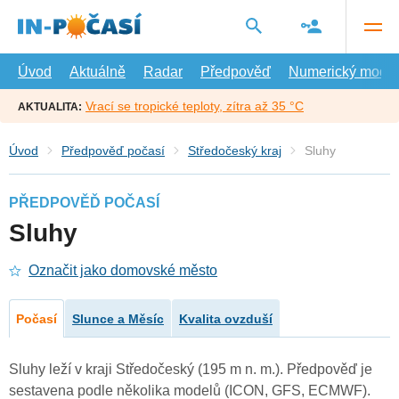
Přejít
na
hlavní
obsah
Úvod
Aktuálně
Radar
Předpověď
Numerický model
Vrací se tropické teploty, zítra až 35 °C
AKTUALITA:
Úvod
Předpověď počasí
Středočeský kraj
Sluhy
PŘEDPOVĚĎ POČASÍ
Sluhy
Označit jako domovské město
Počasí
Slunce a Měsíc
Kvalita ovzduší
Sluhy leží v kraji Středočeský (195 m n. m.). Předpověď je
sestavena podle několika modelů (ICON, GFS, ECMWF).