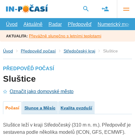
Přejít
na
hlavní
obsah
Úvod
Aktuálně
Radar
Předpověď
Numerický model
Převážně slunečno s letními teplotami
AKTUALITA:
Úvod
Předpověď počasí
Středočeský kraj
Sluštice
PŘEDPOVĚĎ POČASÍ
Sluštice
Označit jako domovské město
Počasí
Slunce a Měsíc
Kvalita ovzduší
Sluštice leží v kraji Středočeský (310 m n. m.). Předpověď je
sestavena podle několika modelů (ICON, GFS, ECMWF).