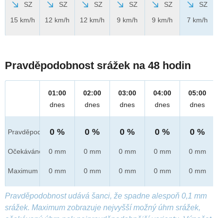
SZ
SZ
SZ
SZ
SZ
SZ
15 km/h
12 km/h
12 km/h
9 km/h
9 km/h
7 km/h
Pravděpodobnost srážek na 48 hodin
01:00
02:00
03:00
04:00
05:00
dnes
dnes
dnes
dnes
dnes
0 %
0 %
0 %
0 %
0 %
Pravděpod.
Očekáváno
0 mm
0 mm
0 mm
0 mm
0 mm
Maximum
0 mm
0 mm
0 mm
0 mm
0 mm
Pravděpodobnost udává šanci, že spadne alespoň 0,1 mm
srážek. Maximum zobrazuje nejvyšší možný úhrn srážek,