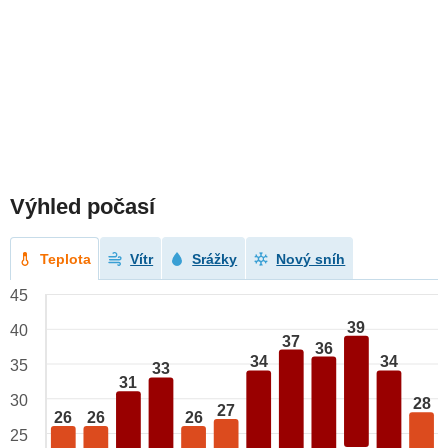
Výhled počasí
Teplota
Vítr
Srážky
Nový sníh
45
39
40
37
36
34
34
35
33
31
30
28
27
26
26
26
25