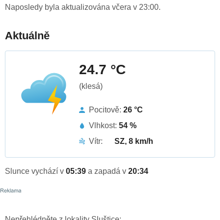
Naposledy byla aktualizována včera v 23:00.
Aktuálně
24.7 °C
(klesá)
Pocitově:
26 °C
Vlhkost:
54 %
Vítr:
SZ, 8 km/h
Slunce vychází v
05:39
a zapadá v
20:34
Nepřehlédněte z lokality Sluštice: