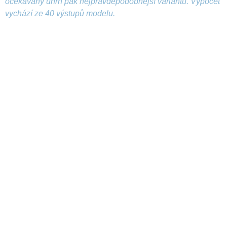
očekávaný úhrn pak nejpravděpodobnější variantu. Výpočet
vychází ze 40 výstupů modelu.