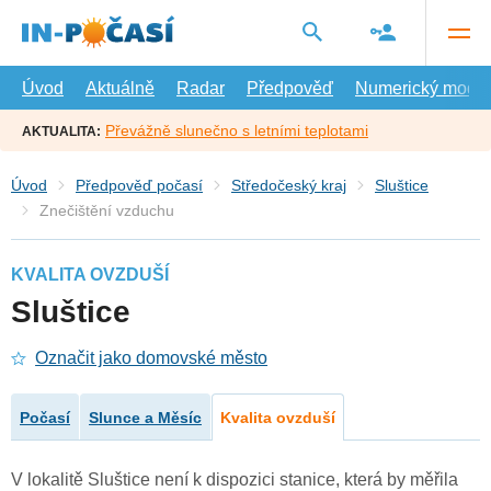
Přejít
na
hlavní
obsah
Úvod
Aktuálně
Radar
Předpověď
Numerický model
Převážně slunečno s letními teplotami
AKTUALITA:
Úvod
Předpověď počasí
Středočeský kraj
Sluštice
Znečištění vzduchu
KVALITA OVZDUŠÍ
Sluštice
Označit jako domovské město
Počasí
Slunce a Měsíc
Kvalita ovzduší
V lokalitě Sluštice není k dispozici stanice, která by měřila