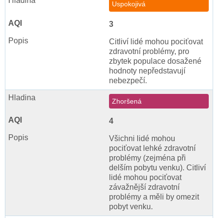
Uspokojivá
3
Citliví lidé mohou pociťovat
zdravotní problémy, pro
zbytek populace dosažené
hodnoty nepředstavují
nebezpečí.
Zhoršená
4
Všichni lidé mohou
pociťovat lehké zdravotní
problémy (zejména při
delším pobytu venku). Citliví
lidé mohou pociťovat
závažnější zdravotní
problémy a měli by omezit
pobyt venku.