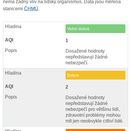
nemá žádný vliv na lidský organismus. Data jsou měřena
stanicemi
ČHMÚ
.
Velmi dobrá
1
Dosažené hodnoty
nepředstavují žádné
nebezpečí.
Dobrá
2
Dosažené hodnoty
nepředstavují žádné
nebezpečí pro většinu lidí,
zdravotní problémy mohou
mít jen neobvykle citliví lidé.