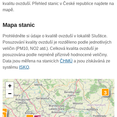
kvalitu ovzduší. Přehled stanic v České republice najdete na
mapě.
Mapa stanic
Prohlédněte si údaje o kvalitě ovzduší v lokalitě Sluštice.
Posuzování kvality ovzduší je rozděleno podle jednotlivých
veličin (PM10, NO2 atd.). Celková kvalita ovzduší je
posuzována podle nejméně příznivě hodnocené veličiny.
Data jsou měřena na stanicích
ČHMÚ
a jsou získáváná ze
systému
ISKO
.
+
3
−
3
3