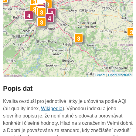
3
4
3
-
4
3
3
4
3
3
4
4
4
3
3
3
Leaflet
|
OpenStreetMap
Popis dat
Kvalita ovzduší pro jednotlivé látky je určována podle AQI
(air quality index,
Wikipedia
). Výhodou indexu a jeho
slovního popisu je, že není nutné sledovat a porovnávat
konkrétní číselné hodnoty. Hladina s označením Velmi dobrá
a Dobrá je považována za standard, kdy znečištění ovzduší