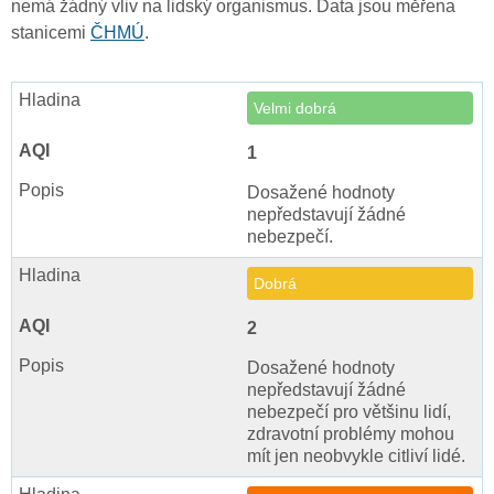
nemá žádný vliv na lidský organismus. Data jsou měřena
stanicemi
ČHMÚ
.
Velmi dobrá
1
Dosažené hodnoty
nepředstavují žádné
nebezpečí.
Dobrá
2
Dosažené hodnoty
nepředstavují žádné
nebezpečí pro většinu lidí,
zdravotní problémy mohou
mít jen neobvykle citliví lidé.