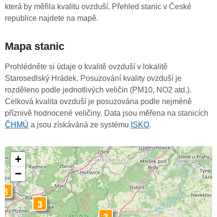
která by měřila kvalitu ovzduší. Přehled stanic v České
republice najdete na mapě.
Mapa stanic
Prohlédněte si údaje o kvalitě ovzduší v lokalitě
Starosedlský Hrádek. Posuzování kvality ovzduší je
rozděleno podle jednotlivých veličin (PM10, NO2 atd.).
Celková kvalita ovzduší je posuzována podle nejméně
příznivě hodnocené veličiny. Data jsou měřena na stanicích
ČHMÚ
a jsou získáváná ze systému
ISKO
.
+
−
3
3
3