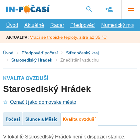
Přejít
na
hlavní
obsah
Úvod
Aktuálně
Radar
Předpověď
Numerický model
Vrací se tropické teploty, zítra až 35 °C
AKTUALITA:
Úvod
Předpověď počasí
Středočeský kraj
Starosedlský Hrádek
Znečištění vzduchu
KVALITA OVZDUŠÍ
Starosedlský Hrádek
Označit jako domovské město
Počasí
Slunce a Měsíc
Kvalita ovzduší
V lokalitě Starosedlský Hrádek není k dispozici stanice,