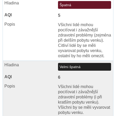
Špatná
5
Všichni lidé mohou
pociťovat i závažnější
zdravotní problémy (zejména
při delším pobytu venku).
Citliví lidé by se měli
vyvarovat pobytu venku,
ostatní by ho měli omezit.
Velmi špatná
6
Všichni lidé mohou
pociťovat i závažnější
zdravotní problémy (i při
kratším pobytu venku).
Všichni by se měli vyvarovat
pobytu venku.