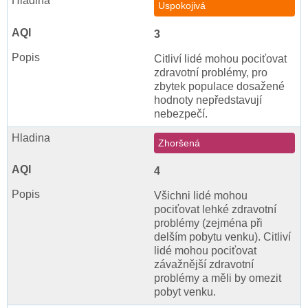
Uspokojivá
3
Citliví lidé mohou pociťovat
zdravotní problémy, pro
zbytek populace dosažené
hodnoty nepředstavují
nebezpečí.
Zhoršená
4
Všichni lidé mohou
pociťovat lehké zdravotní
problémy (zejména při
delším pobytu venku). Citliví
lidé mohou pociťovat
závažnější zdravotní
problémy a měli by omezit
pobyt venku.