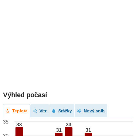
Výhled počasí
Teplota
Vítr
Srážky
Nový sníh
35
33
33
31
31
30