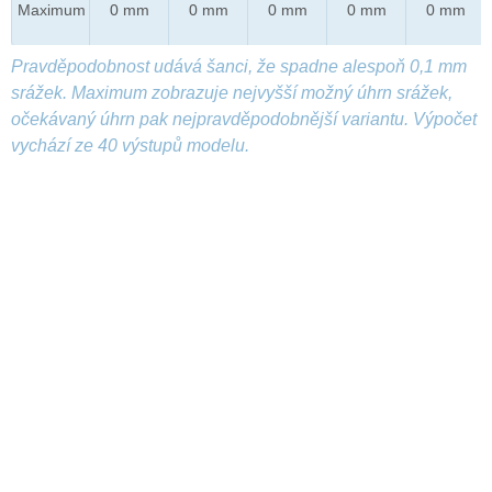
Maximum
0 mm
0 mm
0 mm
0 mm
0 mm
Pravděpodobnost udává šanci, že spadne alespoň 0,1 mm
srážek. Maximum zobrazuje nejvyšší možný úhrn srážek,
očekávaný úhrn pak nejpravděpodobnější variantu. Výpočet
vychází ze 40 výstupů modelu.