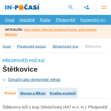
Přejít
na
hlavní
obsah
Úvod
Aktuálně
Radar
Předpověď
Numerický model
Vlnu veder přeruší studená fronta, zítra teploty
AKTUALITA:
klesnou
Úvod
Předpověď počasí
Středočeský kraj
Štětkovice
PŘEDPOVĚĎ POČASÍ
Štětkovice
Označit jako domovské město
Počasí
Slunce a Měsíc
Kvalita ovzduší
Štětkovice leží v kraji Středočeský (447 m n. m.). Předpověď