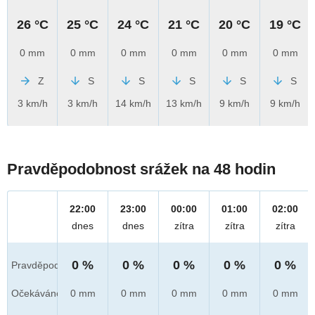
26 °C
25 °C
24 °C
21 °C
20 °C
19 °C
0 mm
0 mm
0 mm
0 mm
0 mm
0 mm
Z
S
S
S
S
S
3 km/h
3 km/h
14 km/h
13 km/h
9 km/h
9 km/h
Pravděpodobnost srážek na 48 hodin
22:00
23:00
00:00
01:00
02:00
dnes
dnes
zítra
zítra
zítra
0 %
0 %
0 %
0 %
0 %
Pravděpod.
Očekáváno
0 mm
0 mm
0 mm
0 mm
0 mm