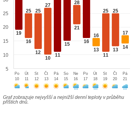
28
27
25
25
25
25
25
20
21
17
19
16
15
16
16
15
14
13
13
12
10
11
11
10
5
Po
Út
St
Čt
Pá
So
Ne
Po
Út
St
Čt
Pá
10
11
12
13
14
15
16
17
18
19
20
21
Graf zobrazuje nejvyšší a nejnižší denní teploty v průběhu
příštích dnů.