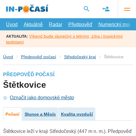
Přejít
na
hlavní
obsah
Úvod
Aktuálně
Radar
Předpověď
Numerický model
Víkend bude slunečný s letními, zítra i tropickými
AKTUALITA:
teplotami
Úvod
Předpověď počasí
Středočeský kraj
Štětkovice
PŘEDPOVĚĎ POČASÍ
Štětkovice
Označit jako domovské město
Počasí
Slunce a Měsíc
Kvalita ovzduší
Štětkovice leží v kraji Středočeský (447 m n. m.). Předpověď