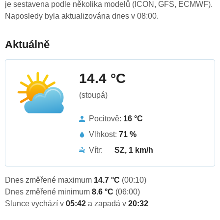
je sestavena podle několika modelů (ICON, GFS, ECMWF).
Naposledy byla aktualizována dnes v 08:00.
Aktuálně
14.4 °C
(stoupá)
Pocitově:
16 °C
Vlhkost:
71 %
Vítr:
SZ, 1 km/h
Dnes změřené maximum
14.7 °C
(00:10)
Dnes změřené minimum
8.6 °C
(06:00)
Slunce vychází v
05:42
a zapadá v
20:32