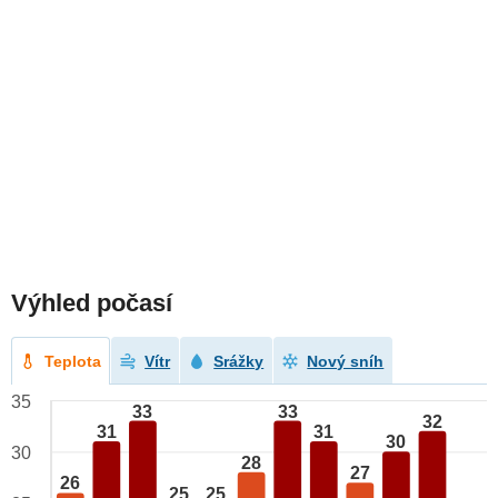
Výhled počasí
Teplota
Vítr
Srážky
Nový sníh
35
33
33
32
31
31
30
30
28
27
26
25
25