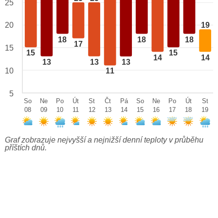
25
20
19
18
18
18
17
15
15
15
14
14
13
13
13
10
11
5
So
Ne
Po
Út
St
Čt
Pá
So
Ne
Po
Út
St
08
09
10
11
12
13
14
15
16
17
18
19
Graf zobrazuje nejvyšší a nejnižší denní teploty v průběhu
příštích dnů.