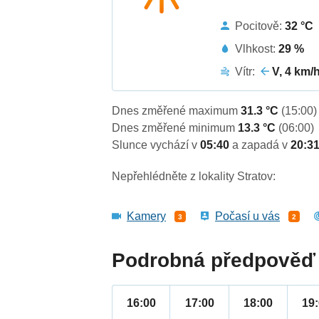
Pocitově:
32 °C
Vlhkost:
29 %
Vítr:
V, 4 km/
Dnes změřené maximum
31.3 °C
(15:00)
Dnes změřené minimum
13.3 °C
(06:00)
Slunce vychází v
05:40
a zapadá v
20:3
Nepřehlédněte z lokality Stratov:
Kamery
Počasí u vás
3
2
Podrobná předpověď 
16:00
17:00
18:00
19