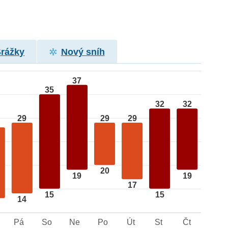
Srážky
Nový sníh
37
35
32
32
29
29
29
20
19
19
17
15
15
14
Pá
So
Ne
Po
Út
St
Čt