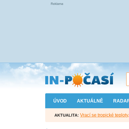
Přejít
na
hlavní
obsah
ÚVOD
AKTUÁLNĚ
RADA
Vrací se tropické teploty
AKTUALITA: