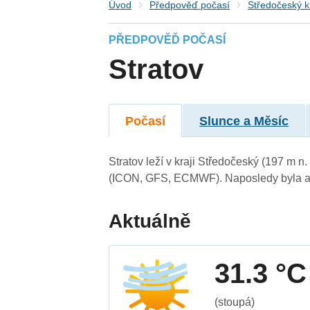
Úvod
Předpověď počasí
Středočeský k
PŘEDPOVĚĎ POČASÍ
Stratov
Počasí
Slunce a Měsíc
Stratov leží v kraji Středočeský (197 m 
(ICON, GFS, ECMWF). Naposledy byla ak
Aktuálně
31.3 °C
(stoupá)