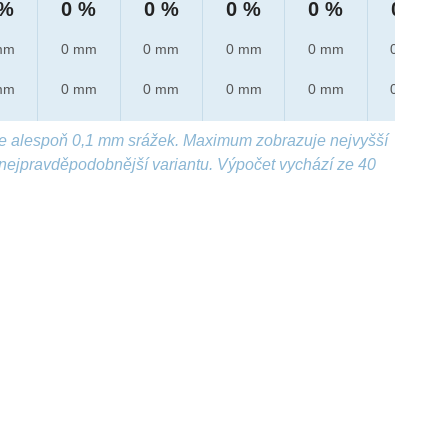
 %
0 %
0 %
0 %
0 %
0 %
mm
0 mm
0 mm
0 mm
0 mm
0 mm
mm
0 mm
0 mm
0 mm
0 mm
0 mm
e alespoň 0,1 mm srážek. Maximum zobrazuje nejvyšší
nejpravděpodobnější variantu. Výpočet vychází ze 40