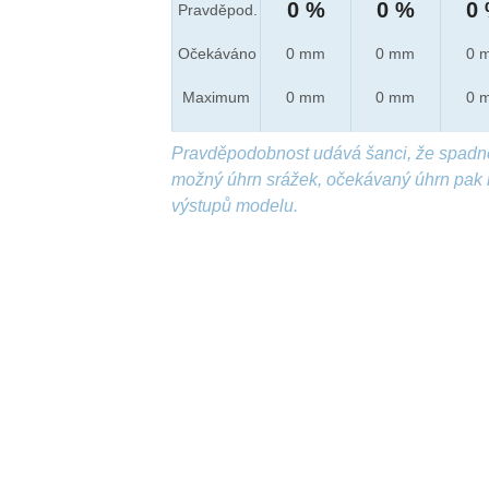
0 %
0 %
0
Pravděpod.
Očekáváno
0 mm
0 mm
0 
Maximum
0 mm
0 mm
0 
Pravděpodobnost udává šanci, že spadn
možný úhrn srážek, očekávaný úhrn pak 
výstupů modelu.