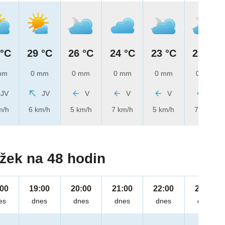
 °C
29 °C
26 °C
24 °C
23 °C
22 °C
mm
0 mm
0 mm
0 mm
0 mm
0 mm
JV
JV
V
V
V
V
m/h
6 km/h
5 km/h
7 km/h
5 km/h
7 km/h
žek na 48 hodin
:00
19:00
20:00
21:00
22:00
23:00
es
dnes
dnes
dnes
dnes
dnes