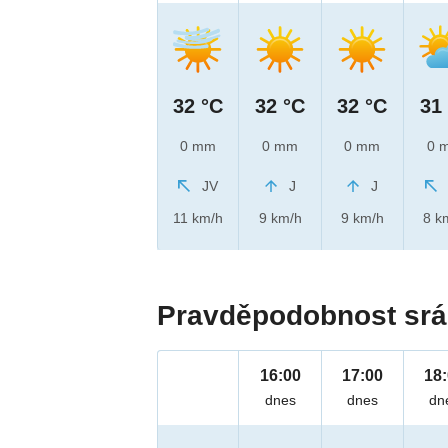
32 °C
32 °C
32 °C
31
0 mm
0 mm
0 mm
0 
JV
J
J
11 km/h
9 km/h
9 km/h
8 k
Pravděpodobnost srá
16:00
17:00
18
dnes
dnes
dn