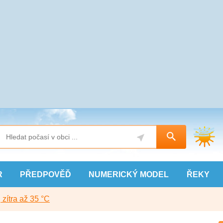
R
PŘEDPOVĚĎ
NUMERICKÝ
MODEL
ŘEKY
, zítra až 35 °C