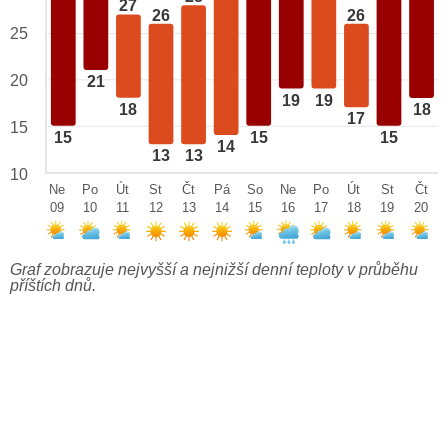
27
26
26
25
20
21
19
19
18
18
17
15
15
15
15
14
13
13
10
Ne
Po
Út
St
Čt
Pá
So
Ne
Po
Út
St
Čt
09
10
11
12
13
14
15
16
17
18
19
20
Graf zobrazuje nejvyšší a nejnižší denní teploty v průběhu
příštích dnů.