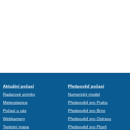
Aktuální počasí
Předpověď počasí
Radarové snímky
Numerický model
Meteostanice
Předpověď pro Prahu
Počasí u vás
Předpověď pro Brno
Webkamery
Předpověď pro Ostravu
Teplotní mapa
Předpověď pro Plzeň