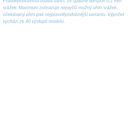
Pravděpodobnost udává šanci, že spadne alespoň 0,1 mm
srážek. Maximum zobrazuje nejvyšší možný úhrn srážek,
očekávaný úhrn pak nejpravděpodobnější variantu. Výpočet
vychází ze 40 výstupů modelu.