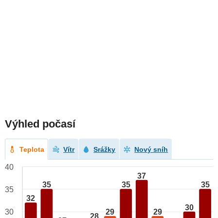
Výhled počasí
Teplota
Vítr
Srážky
Nový sníh
40
37
35
35
35
35
32
30
29
29
30
28