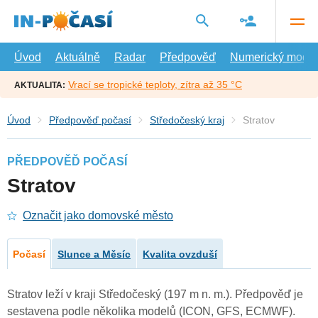
Přejít
na
hlavní
obsah
Úvod
Aktuálně
Radar
Předpověď
Numerický model
Vrací se tropické teploty, zítra až 35 °C
AKTUALITA:
Úvod
Předpověď počasí
Středočeský kraj
Stratov
PŘEDPOVĚĎ POČASÍ
Stratov
Označit jako domovské město
Počasí
Slunce a Měsíc
Kvalita ovzduší
Stratov leží v kraji Středočeský (197 m n. m.). Předpověď je
sestavena podle několika modelů (ICON, GFS, ECMWF).