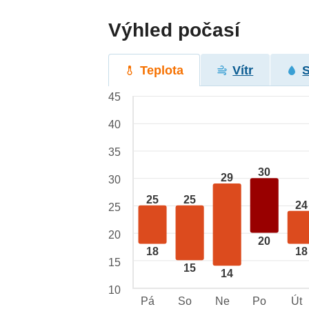
Výhled počasí
Teplota
Vítr
45
40
35
30
29
30
25
25
24
25
20
20
18
18
15
15
14
10
Pá
So
Ne
Po
Út