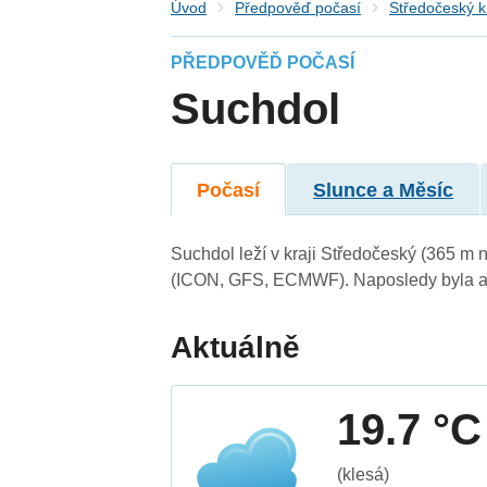
Úvod
Předpověď počasí
Středočeský k
PŘEDPOVĚĎ POČASÍ
Suchdol
Počasí
Slunce a Měsíc
Suchdol leží v kraji Středočeský (365 m 
(ICON, GFS, ECMWF). Naposledy byla ak
Aktuálně
19.7 °C
(klesá)