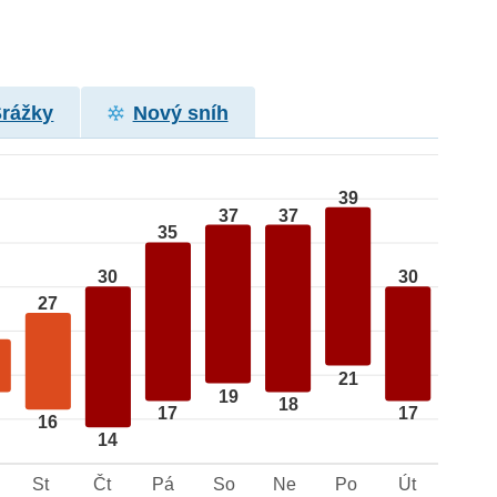
Srážky
Nový sníh
39
37
37
35
30
30
27
21
19
18
17
17
16
14
St
Čt
Pá
So
Ne
Po
Út