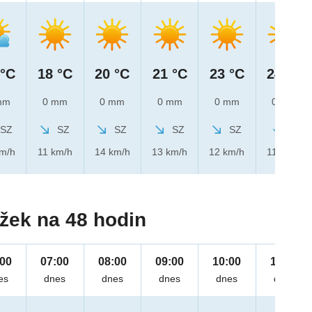
 °C
18 °C
20 °C
21 °C
23 °C
24 °C
mm
0 mm
0 mm
0 mm
0 mm
0 mm
SZ
SZ
SZ
SZ
SZ
S
km/h
11 km/h
14 km/h
13 km/h
12 km/h
11 km/h
žek na 48 hodin
:00
07:00
08:00
09:00
10:00
11:00
es
dnes
dnes
dnes
dnes
dnes