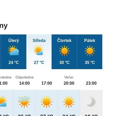
dny
Úterý
Středa
Čtvrtek
Pátek
24 °C
27 °C
30 °C
35 °C
oledne
Odpoledne
Večer
1:00
14:00
17:00
20:00
23:00