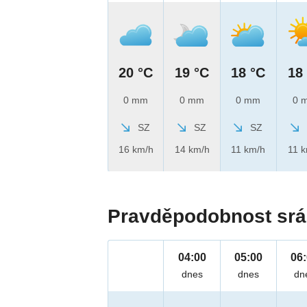
20 °C
19 °C
18 °C
18
0 mm
0 mm
0 mm
0 
SZ
SZ
SZ
16 km/h
14 km/h
11 km/h
11 
Pravděpodobnost srá
04:00
05:00
06
dnes
dnes
dn