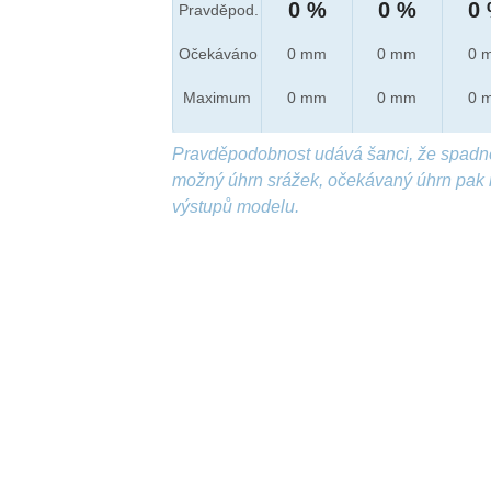
0 %
0 %
0
Pravděpod.
Očekáváno
0 mm
0 mm
0 
Maximum
0 mm
0 mm
0 
Pravděpodobnost udává šanci, že spadn
možný úhrn srážek, očekávaný úhrn pak 
výstupů modelu.