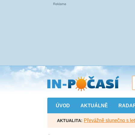
Přejít
na
hlavní
obsah
ÚVOD
AKTUÁLNĚ
RADA
Převážně slunečno s let
AKTUALITA: