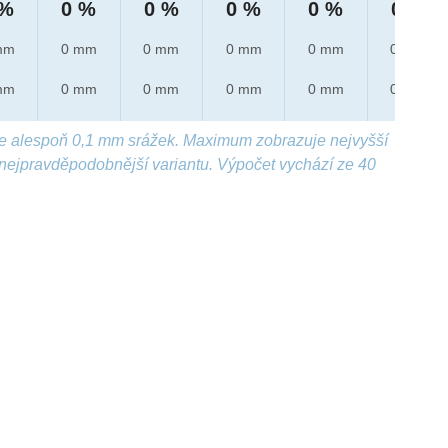
 %
0 %
0 %
0 %
0 %
0 %
mm
0 mm
0 mm
0 mm
0 mm
0 mm
mm
0 mm
0 mm
0 mm
0 mm
0 mm
e alespoň 0,1 mm srážek. Maximum zobrazuje nejvyšší
nejpravděpodobnější variantu. Výpočet vychází ze 40