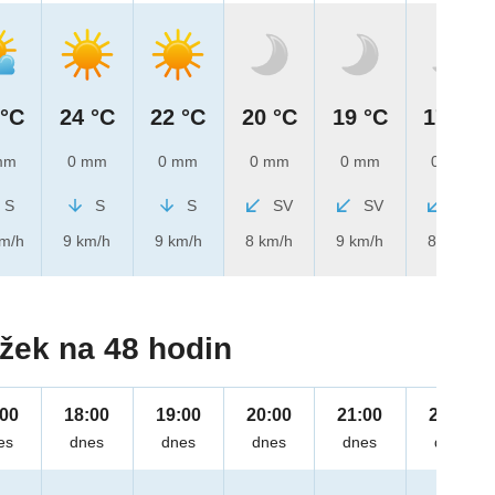
 °C
24 °C
22 °C
20 °C
19 °C
17 °C
mm
0 mm
0 mm
0 mm
0 mm
0 mm
S
S
S
SV
SV
SV
km/h
9 km/h
9 km/h
8 km/h
9 km/h
8 km/h
žek na 48 hodin
:00
18:00
19:00
20:00
21:00
22:00
es
dnes
dnes
dnes
dnes
dnes