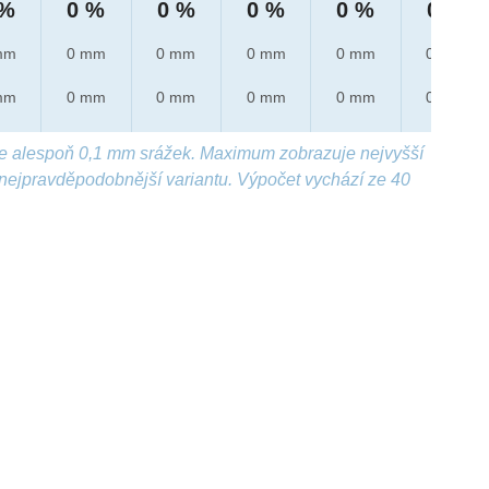
 %
0 %
0 %
0 %
0 %
0 %
mm
0 mm
0 mm
0 mm
0 mm
0 mm
mm
0 mm
0 mm
0 mm
0 mm
0 mm
e alespoň 0,1 mm srážek. Maximum zobrazuje nejvyšší
nejpravděpodobnější variantu. Výpočet vychází ze 40