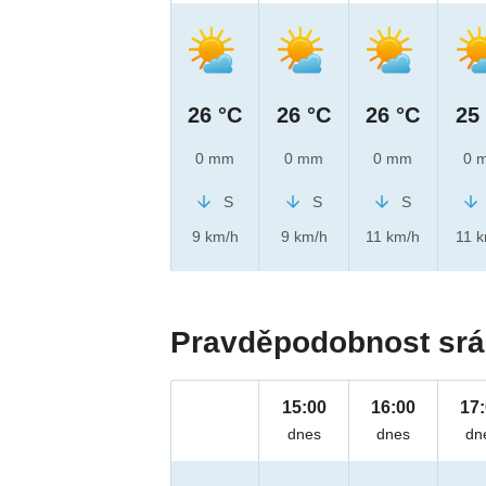
26 °C
26 °C
26 °C
25
0 mm
0 mm
0 mm
0 
S
S
S
9 km/h
9 km/h
11 km/h
11 
Pravděpodobnost srá
15:00
16:00
17
dnes
dnes
dn