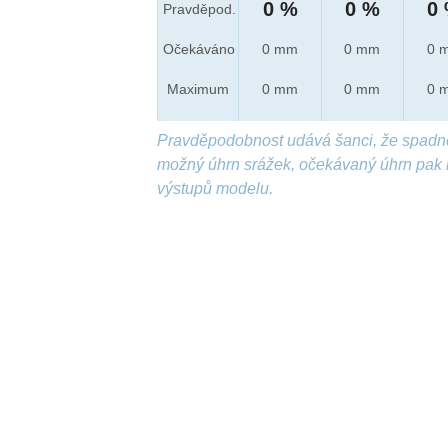
0 %
0 %
0
Pravděpod.
Očekáváno
0 mm
0 mm
0 
Maximum
0 mm
0 mm
0 
Pravděpodobnost udává šanci, že spadn
možný úhrn srážek, očekávaný úhrn pak 
výstupů modelu.