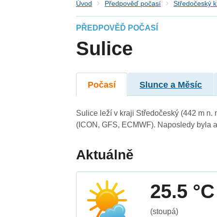
Úvod
Předpověď počasí
Středočeský k
PŘEDPOVĚĎ POČASÍ
Sulice
Počasí
Slunce a Měsíc
Sulice leží v kraji Středočeský (442 m n
(ICON, GFS, ECMWF). Naposledy byla ak
Aktuálně
25.5 °C
(stoupá)