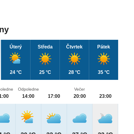
dny
Úterý
Středa
Čtvrtek
Pátek
24 °C
25 °C
28 °C
35 °C
oledne
Odpoledne
Večer
1:00
14:00
17:00
20:00
23:00