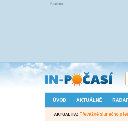
Přejít
na
hlavní
obsah
ÚVOD
AKTUÁLNĚ
RADA
Převážně slunečno s let
AKTUALITA: