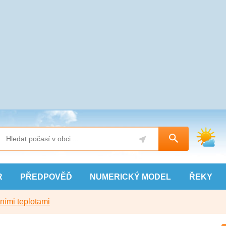
R
PŘEDPOVĚĎ
NUMERICKÝ
MODEL
ŘEKY
ními teplotami