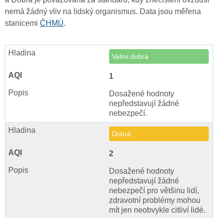
nemá žádný vliv na lidský organismus. Data jsou měřena
stanicemi
ČHMÚ
.
Velmi dobrá
1
Dosažené hodnoty
nepředstavují žádné
nebezpečí.
Dobrá
2
Dosažené hodnoty
nepředstavují žádné
nebezpečí pro většinu lidí,
zdravotní problémy mohou
mít jen neobvykle citliví lidé.