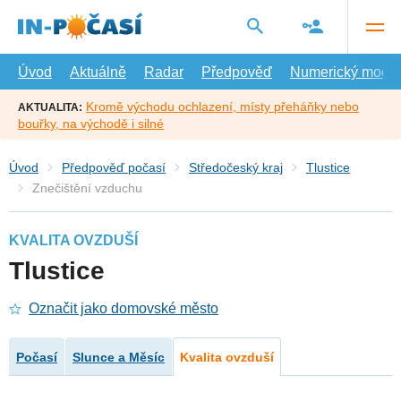
Přejít
na
hlavní
obsah
Úvod
Aktuálně
Radar
Předpověď
Numerický model
Kromě východu ochlazení, místy přeháňky nebo
AKTUALITA:
bouřky, na východě i silné
Úvod
Předpověď počasí
Středočeský kraj
Tlustice
Znečištění vzduchu
KVALITA OVZDUŠÍ
Tlustice
Označit jako domovské město
Počasí
Slunce a Měsíc
Kvalita ovzduší