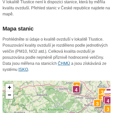
V lokalitě Tlustice není k dispozici stanice, která by měřila
kvalitu ovzduší. Přehled stanic v České republice najdete na
mapě.
Mapa stanic
Prohlédněte si údaje o kvalitě ovzduší v lokalitě Tlustice.
Posuzování kvality ovzduší je rozděleno podle jednotlivých
veličin (PM10, NO2 atd.). Celková kvalita ovzduší je
posuzována podle nejméně příznivě hodnocené veličiny.
Data jsou měřena na stanicích
ČHMÚ
a jsou získáváná ze
systému
ISKO
.
3
+
4
3
4
-
−
4
4
3
3
4
4
3
3