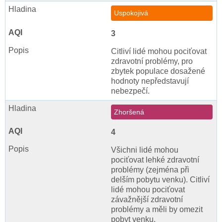
Uspokojivá
3
Citliví lidé mohou pociťovat
zdravotní problémy, pro
zbytek populace dosažené
hodnoty nepředstavují
nebezpečí.
Zhoršená
4
Všichni lidé mohou
pociťovat lehké zdravotní
problémy (zejména při
delším pobytu venku). Citliví
lidé mohou pociťovat
závažnější zdravotní
problémy a měli by omezit
pobyt venku.