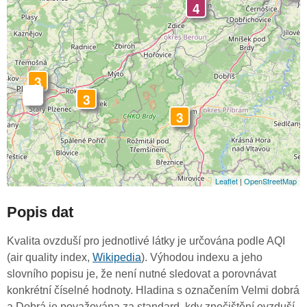
4
3
-
3
3
Leaflet
|
OpenStreetMap
Popis dat
Kvalita ovzduší pro jednotlivé látky je určována podle AQI
(air quality index,
Wikipedia
). Výhodou indexu a jeho
slovního popisu je, že není nutné sledovat a porovnávat
konkrétní číselné hodnoty. Hladina s označením Velmi dobrá
a Dobrá je považována za standard, kdy znečištění ovzduší