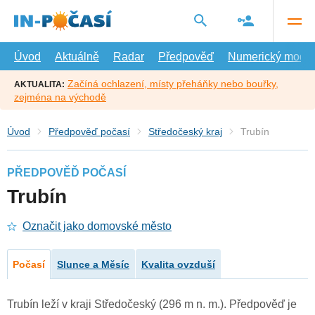
Přejít
na
hlavní
obsah
Úvod
Aktuálně
Radar
Předpověď
Numerický model
Začíná ochlazení, místy přeháňky nebo bouřky,
AKTUALITA:
zejména na východě
Úvod
Předpověď počasí
Středočeský kraj
Trubín
PŘEDPOVĚĎ POČASÍ
Trubín
Označit jako domovské město
Počasí
Slunce a Měsíc
Kvalita ovzduší
Trubín leží v kraji Středočeský (296 m n. m.). Předpověď je