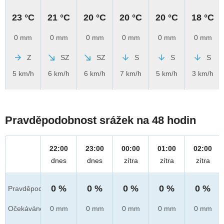
23 °C
21 °C
20 °C
20 °C
20 °C
18 °C
0 mm
0 mm
0 mm
0 mm
0 mm
0 mm
Z
SZ
SZ
S
S
S
5 km/h
6 km/h
6 km/h
7 km/h
5 km/h
3 km/h
Pravděpodobnost srážek na 48 hodin
22:00
23:00
00:00
01:00
02:00
dnes
dnes
zítra
zítra
zítra
0 %
0 %
0 %
0 %
0 %
Pravděpod.
Očekáváno
0 mm
0 mm
0 mm
0 mm
0 mm