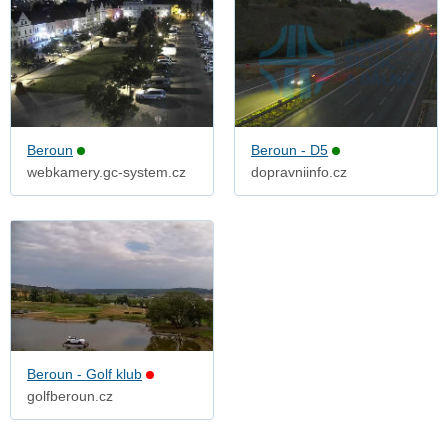
Beroun
Beroun - D5
webkamery.gc-system.cz
dopravniinfo.cz
Beroun - Golf klub
golfberoun.cz