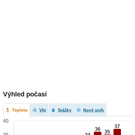
Výhled počasí
Teplota
Vítr
Srážky
Nový sníh
40
37
36
35
34
35