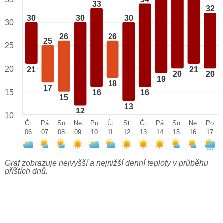
33
32
30
30
30
30
26
26
25
25
20
21
21
20
20
19
18
17
15
16
16
15
13
12
10
Čt
Pá
So
Ne
Po
Út
St
Čt
Pá
So
Ne
Po
06
07
08
09
10
11
12
13
14
15
16
17
Graf zobrazuje nejvyšší a nejnižší denní teploty v průběhu
příštích dnů.