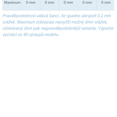
Maximum
0 mm
0 mm
0 mm
0 mm
0 mm
Pravděpodobnost udává šanci, že spadne alespoň 0,1 mm
srážek. Maximum zobrazuje nejvyšší možný úhrn srážek,
očekávaný úhrn pak nejpravděpodobnější variantu. Výpočet
vychází ze 40 výstupů modelu.