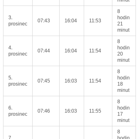
8
3.
hodin
07:43
16:04
11:53
prosinec
21
minut
8
4.
hodin
07:44
16:04
11:54
prosinec
20
minut
8
5.
hodin
07:45
16:03
11:54
prosinec
18
minut
8
6.
hodin
07:46
16:03
11:55
prosinec
17
minut
8
7.
hodin