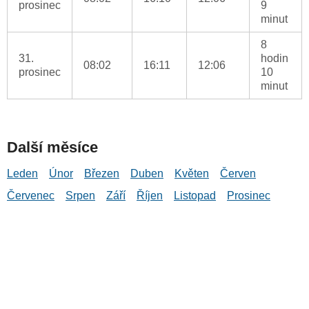
prosinec
9
minut
8
31.
hodin
08:02
16:11
12:06
prosinec
10
minut
Další měsíce
Leden
Únor
Březen
Duben
Květen
Červen
Červenec
Srpen
Září
Říjen
Listopad
Prosinec