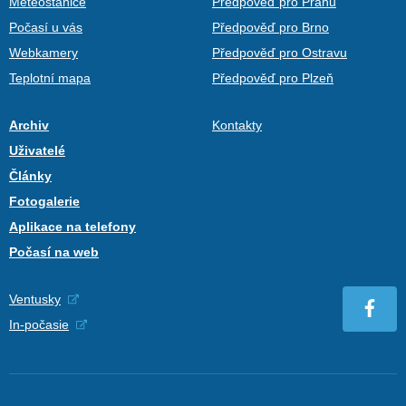
Meteostanice
Předpověď pro Prahu
Počasí u vás
Předpověď pro Brno
Webkamery
Předpověď pro Ostravu
Teplotní mapa
Předpověď pro Plzeň
Archiv
Kontakty
Uživatelé
Články
Fotogalerie
Aplikace na telefony
Počasí na web
Ventusky
In-počasie