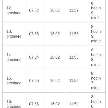
8
12.
hodin
07:52
16:02
11:57
prosinec
9
minut
8
13.
hodin
07:53
16:02
11:58
prosinec
9
minut
8
14.
hodin
07:54
16:02
11:58
prosinec
8
minut
8
15.
hodin
07:55
16:02
11:59
prosinec
7
minut
8
16.
hodin
07:56
16:02
11:59
prosinec
6