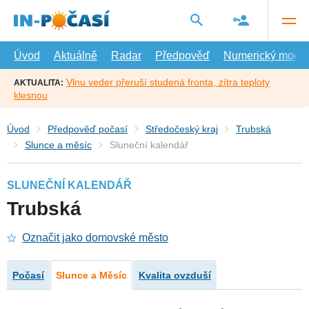
Přejít
na
hlavní
obsah
Úvod
Aktuálně
Radar
Předpověď
Numerický model
Vlnu veder přeruší studená fronta, zítra teploty
AKTUALITA:
klesnou
Úvod
Předpověď počasí
Středočeský kraj
Trubská
Slunce a měsíc
Sluneční kalendář
SLUNEČNÍ KALENDÁŘ
Trubská
Označit jako domovské město
Počasí
Slunce a Měsíc
Kvalita ovzduší