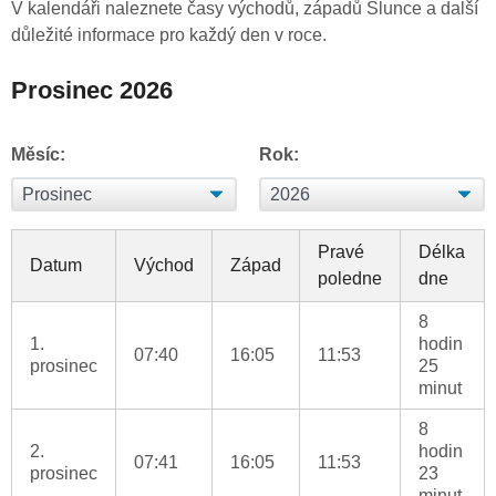
V kalendáři naleznete časy východů, západů Slunce a další
důležité informace pro každý den v roce.
Prosinec 2026
Měsíc:
Rok:
Pravé
Délka
Datum
Východ
Západ
poledne
dne
8
1.
hodin
07:40
16:05
11:53
prosinec
25
minut
8
2.
hodin
07:41
16:05
11:53
prosinec
23
minut