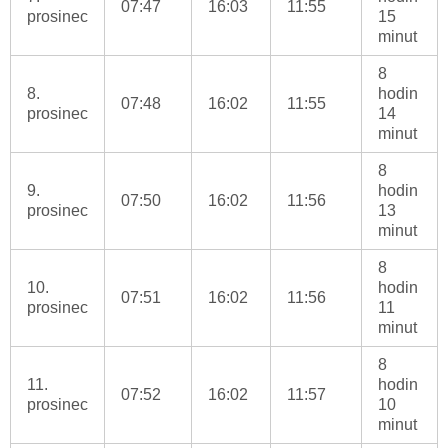
07:47
16:03
11:55
prosinec
15
minut
8
8.
hodin
07:48
16:02
11:55
prosinec
14
minut
8
9.
hodin
07:50
16:02
11:56
prosinec
13
minut
8
10.
hodin
07:51
16:02
11:56
prosinec
11
minut
8
11.
hodin
07:52
16:02
11:57
prosinec
10
minut