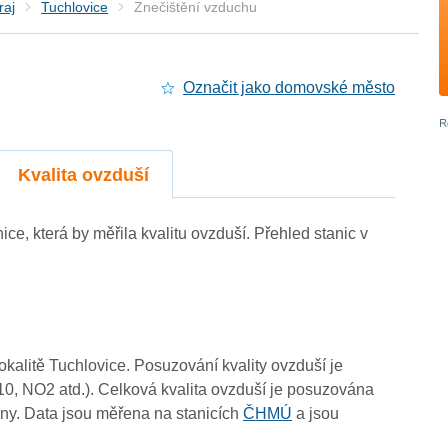
raj
Tuchlovice
Znečištění vzduchu
Označit jako domovské město
Kvalita ovzduší
nice, která by měřila kvalitu ovzduší. Přehled stanic v
-
-
4
3
3
4
lokalitě Tuchlovice. Posuzování kvality ovzduší je
4
3
3
10, NO2 atd.). Celková kvalita ovzduší je posuzována
ny. Data jsou měřena na stanicích
ČHMÚ
a jsou