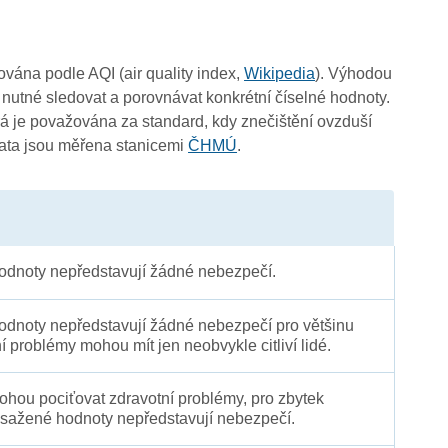
3
čována podle AQI (air quality index,
Wikipedia
). Výhodou
 nutné sledovat a porovnávat konkrétní číselné hodnoty.
 je považována za standard, kdy znečištění ovzduší
Data jsou měřena stanicemi
ČHMÚ
.
3
3
dnoty nepředstavují žádné nebezpečí.
dnoty nepředstavují žádné nebezpečí pro většinu
ní problémy mohou mít jen neobvykle citliví lidé.
 mohou pociťovat zdravotní problémy, pro zbytek
sažené hodnoty nepředstavují nebezpečí.