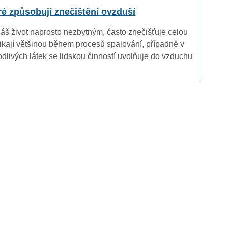
eré způsobují znečištění ovzduší
náš život naprosto nezbytným, často znečišťuje celou
nikají většinou během procesů spalování, případně v
dlivých látek se lidskou činností uvolňuje do vzduchu