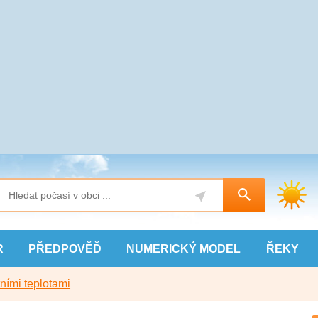
R
PŘEDPOVĚĎ
NUMERICKÝ
MODEL
ŘEKY
ními teplotami