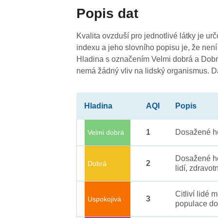
-
3
Popis dat
3
Kvalita ovzduší pro jednotlivé látky je ur
indexu a jeho slovního popisu je, že není
Hladina s označením Velmi dobrá a Dobrá
nemá žádný vliv na lidský organismus. 
Hladina
AQI
Popis
1
Dosažené ho
Velmi dobrá
Dosažené ho
2
Dobrá
lidí, zdravot
Citliví lidé
3
Uspokojivá
populace do