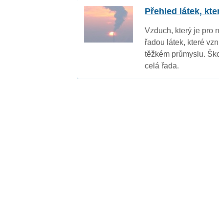
Přehled látek, kt
Vzduch, který je pro 
řadou látek, které vz
těžkém průmyslu. Ško
celá řada.