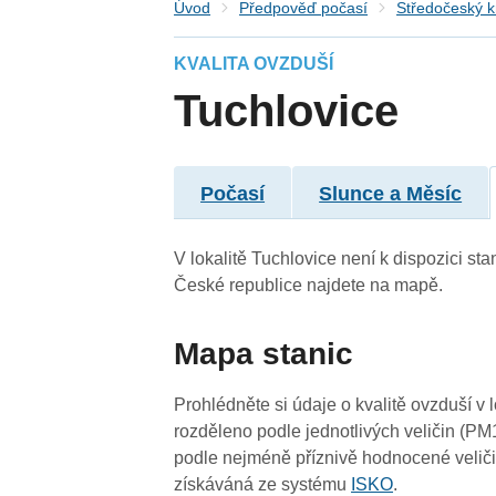
Úvod
Předpověď počasí
Středočeský k
KVALITA OVZDUŠÍ
Tuchlovice
Počasí
Slunce a Měsíc
V lokalitě Tuchlovice není k dispozici sta
České republice najdete na mapě.
Mapa stanic
Prohlédněte si údaje o kvalitě ovzduší v 
rozděleno podle jednotlivých veličin (PM
podle nejméně příznivě hodnocené veliči
3
3
získáváná ze systému
ISKO
.