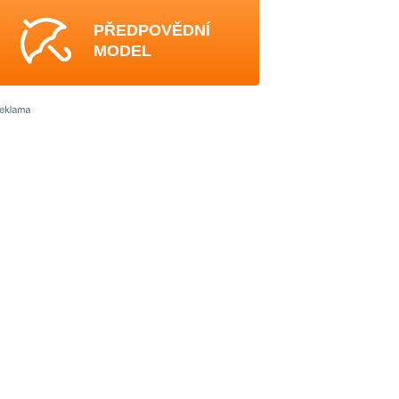
PŘEDPOVĚDNÍ
MODEL
3
4
3
0
3