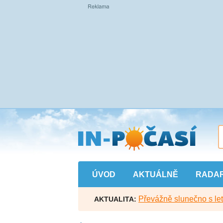
Přejít
na
hlavní
obsah
ÚVOD
AKTUÁLNĚ
RADA
Převážně slunečno s let
AKTUALITA: