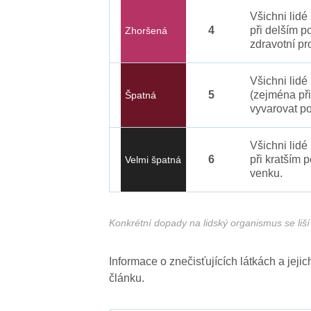
Všichni lid
4
při delším p
Zhoršená
zdravotní pr
Všichni lidé
5
(zejména při
Špatná
vyvarovat po
Všichni lidé
6
při kratším 
Velmi špatná
venku.
Konkrétní dopady na lidský organismus se liší 
Informace o znečisťujících látkách a jej
článku.