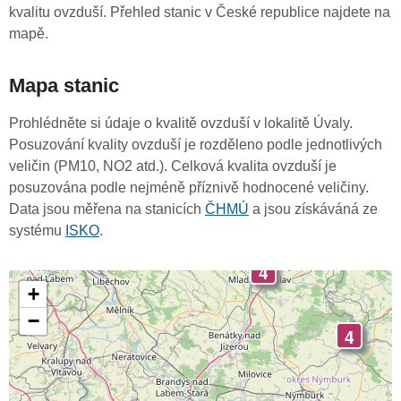
kvalitu ovzduší. Přehled stanic v České republice najdete na
mapě.
Mapa stanic
Prohlédněte si údaje o kvalitě ovzduší v lokalitě Úvaly.
Posuzování kvality ovzduší je rozděleno podle jednotlivých
veličin (PM10, NO2 atd.). Celková kvalita ovzduší je
posuzována podle nejméně příznivě hodnocené veličiny.
Data jsou měřena na stanicích
ČHMÚ
a jsou získáváná ze
systému
ISKO
.
4
+
−
4