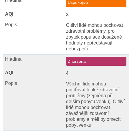
Uspokojivá
3
Citliví lidé mohou pociťovat
zdravotní problémy, pro
zbytek populace dosažené
hodnoty nepředstavují
nebezpečí.
Zhoršená
4
Všichni lidé mohou
pociťovat lehké zdravotní
problémy (zejména při
delším pobytu venku). Citliví
lidé mohou pociťovat
závažnější zdravotní
problémy a měli by omezit
pobyt venku.