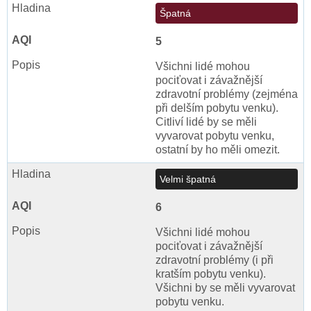
Špatná
5
Všichni lidé mohou
pociťovat i závažnější
zdravotní problémy (zejména
při delším pobytu venku).
Citliví lidé by se měli
vyvarovat pobytu venku,
ostatní by ho měli omezit.
Velmi špatná
6
Všichni lidé mohou
pociťovat i závažnější
zdravotní problémy (i při
kratším pobytu venku).
Všichni by se měli vyvarovat
pobytu venku.