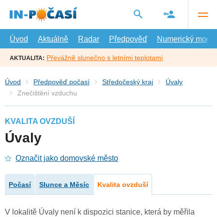
Přejít
na
hlavní
obsah
Úvod
Aktuálně
Radar
Předpověď
Numerický model
Převážně slunečno s letními teplotami
AKTUALITA:
Úvod
Předpověď počasí
Středočeský kraj
Úvaly
Znečištění vzduchu
KVALITA OVZDUŠÍ
Úvaly
Označit jako domovské město
Počasí
Slunce a Měsíc
Kvalita ovzduší
V lokalitě Úvaly není k dispozici stanice, která by měřila