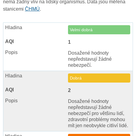
nemá žádný vliv na lidský organismus. Data jsou měřena
stanicemi
ČHMÚ
.
Velmi dobrá
1
Dosažené hodnoty
nepředstavují žádné
nebezpečí.
Dobrá
2
Dosažené hodnoty
nepředstavují žádné
nebezpečí pro většinu lidí,
zdravotní problémy mohou
mít jen neobvykle citliví lidé.