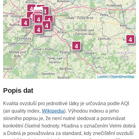
4
4
4
-
4
4
4
4
4
4
4
4
4
4
4
4
Leaflet
|
OpenStreetMap
Popis dat
Kvalita ovzduší pro jednotlivé látky je určována podle AQI
(air quality index,
Wikipedia
). Výhodou indexu a jeho
slovního popisu je, že není nutné sledovat a porovnávat
konkrétní číselné hodnoty. Hladina s označením Velmi dobrá
a Dobrá je považována za standard, kdy znečištění ovzduší