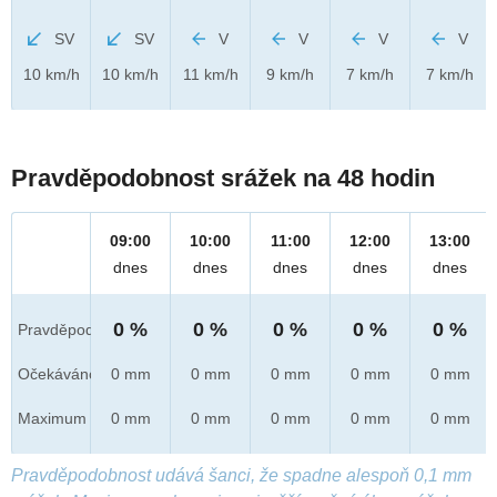
SV
SV
V
V
V
V
10 km/h
10 km/h
11 km/h
9 km/h
7 km/h
7 km/h
Pravděpodobnost srážek na 48 hodin
09:00
10:00
11:00
12:00
13:00
dnes
dnes
dnes
dnes
dnes
0 %
0 %
0 %
0 %
0 %
Pravděpod.
Očekáváno
0 mm
0 mm
0 mm
0 mm
0 mm
Maximum
0 mm
0 mm
0 mm
0 mm
0 mm
Pravděpodobnost udává šanci, že spadne alespoň 0,1 mm