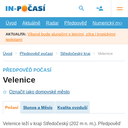
Přejít
na
hlavní
obsah
Úvod
Aktuálně
Radar
Předpověď
Numerický model
Víkend bude slunečný s letními, zítra i tropickými
AKTUALITA:
teplotami
Úvod
Předpověď počasí
Středočeský kraj
Velenice
PŘEDPOVĚĎ POČASÍ
Velenice
Označit jako domovské město
Počasí
Slunce a Měsíc
Kvalita ovzduší
Velenice leží v kraji Středočeský (202 m n. m.). Předpověď