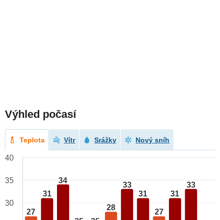
Výhled počasí
Teplota
Vítr
Srážky
Nový sníh
40
34
35
33
33
31
31
31
30
28
27
27