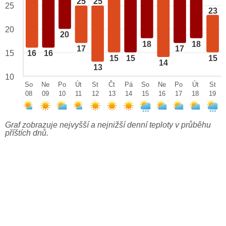
25
25
25
23
20
20
18
18
17
17
15
16
16
15
15
15
14
13
10
So
Ne
Po
Út
St
Čt
Pá
So
Ne
Po
Út
St
08
09
10
11
12
13
14
15
16
17
18
19
Graf zobrazuje nejvyšší a nejnižší denní teploty v průběhu
příštích dnů.