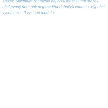
srážek. Maximum zobrazuje nejvyšší možný úhrn srážek,
očekávaný úhrn pak nejpravděpodobnější variantu. Výpočet
vychází ze 40 výstupů modelu.