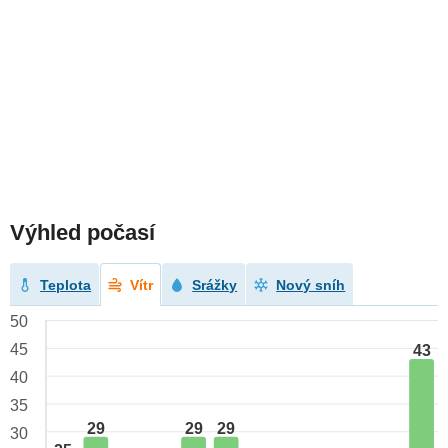
Výhled počasí
Teplota
Vítr
Srážky
Nový sníh
50
45
43
40
35
29
29
29
30