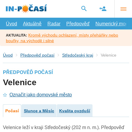
Přejít
na
hlavní
obsah
Úvod
Aktuálně
Radar
Předpověď
Numerický model
Kromě východu ochlazení, místy přeháňky nebo
AKTUALITA:
bouřky, na východě i silné
Úvod
Předpověď počasí
Středočeský kraj
Velenice
PŘEDPOVĚĎ POČASÍ
Velenice
Označit jako domovské město
Počasí
Slunce a Měsíc
Kvalita ovzduší
Velenice leží v kraji Středočeský (202 m n. m.). Předpověď