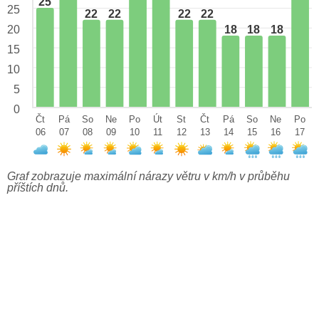
25
25
22
22
22
22
18
18
18
20
15
10
5
0
Čt
Pá
So
Ne
Po
Út
St
Čt
Pá
So
Ne
Po
06
07
08
09
10
11
12
13
14
15
16
17
Graf zobrazuje maximální nárazy větru v km/h v průběhu
příštích dnů.