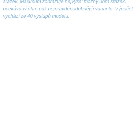
srážek. Maximum zobrazuje nejvyšší možný úhrn srážek,
očekávaný úhrn pak nejpravděpodobnější variantu. Výpočet
vychází ze 40 výstupů modelu.