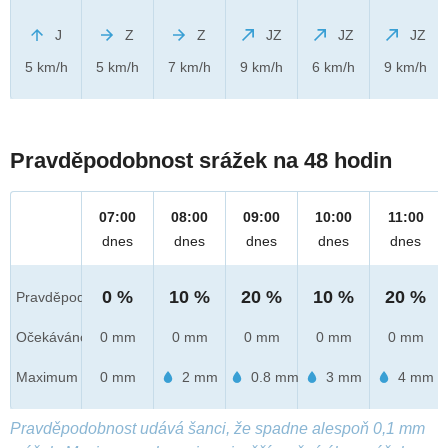
J
Z
Z
JZ
JZ
JZ
5 km/h
5 km/h
7 km/h
9 km/h
6 km/h
9 km/h
Pravděpodobnost srážek na 48 hodin
07:00
08:00
09:00
10:00
11:00
dnes
dnes
dnes
dnes
dnes
0 %
10 %
20 %
10 %
20 %
Pravděpod.
Očekáváno
0 mm
0 mm
0 mm
0 mm
0 mm
Maximum
0 mm
2 mm
0.8 mm
3 mm
4 mm
Pravděpodobnost udává šanci, že spadne alespoň 0,1 mm