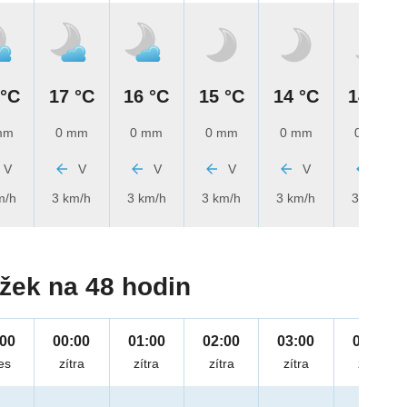
 °C
17 °C
16 °C
15 °C
14 °C
14 °C
mm
0 mm
0 mm
0 mm
0 mm
0 mm
V
V
V
V
V
V
m/h
3 km/h
3 km/h
3 km/h
3 km/h
3 km/h
žek na 48 hodin
:00
00:00
01:00
02:00
03:00
04:00
es
zítra
zítra
zítra
zítra
zítra