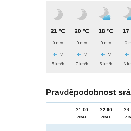
21 °C
20 °C
18 °C
17
0 mm
0 mm
0 mm
0 
V
V
V
5 km/h
7 km/h
5 km/h
3 k
Pravděpodobnost srá
21:00
22:00
23
dnes
dnes
dn