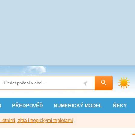
R
PŘEDPOVĚĎ
NUMERICKÝ
MODEL
ŘEKY
etními, zítra i tropickými teplotami