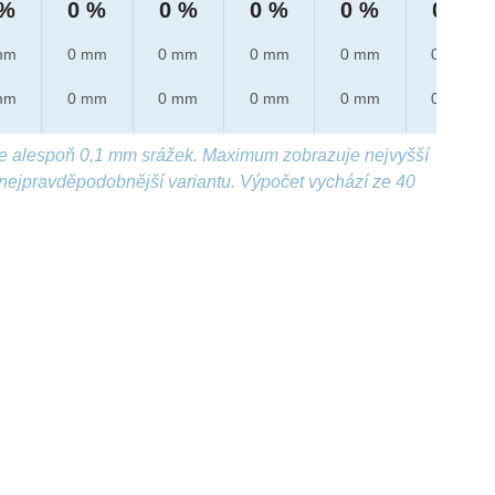
 %
0 %
0 %
0 %
0 %
0 %
mm
0 mm
0 mm
0 mm
0 mm
0 mm
mm
0 mm
0 mm
0 mm
0 mm
0 mm
e alespoň 0,1 mm srážek. Maximum zobrazuje nejvyšší
nejpravděpodobnější variantu. Výpočet vychází ze 40