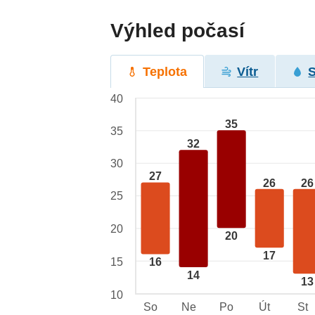
Výhled počasí
Teplota
Vítr
40
35
35
32
30
27
26
26
25
20
20
17
15
16
14
13
10
So
Ne
Po
Út
St