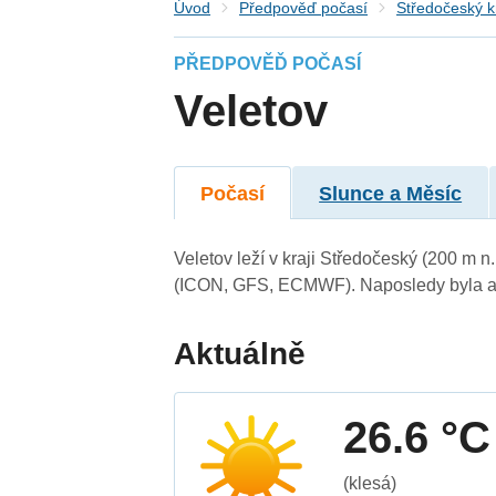
Úvod
Předpověď počasí
Středočeský k
PŘEDPOVĚĎ POČASÍ
Veletov
Počasí
Slunce a Měsíc
Veletov leží v kraji Středočeský (200 m 
(ICON, GFS, ECMWF). Naposledy byla ak
Aktuálně
26.6 °C
(klesá)