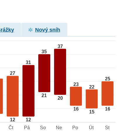
Srážky
Nový sníh
37
35
31
27
25
23
22
21
20
16
16
15
12
12
Čt
Pá
So
Ne
Po
Út
St