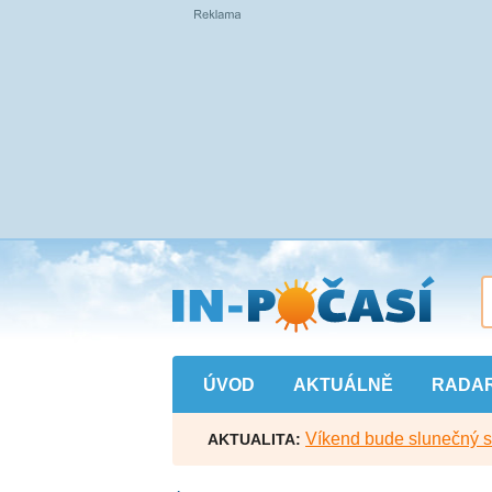
Přejít
na
hlavní
obsah
ÚVOD
AKTUÁLNĚ
RADA
Víkend bude slunečný s l
AKTUALITA: