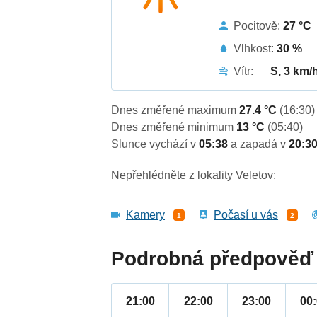
Pocitově:
27 °C
Vlhkost:
30 %
Vítr:
S, 3 km/
Dnes změřené maximum
27.4 °C
(16:30)
Dnes změřené minimum
13 °C
(05:40)
Slunce vychází v
05:38
a zapadá v
20:3
Nepřehlédněte z lokality Veletov:
Kamery
Počasí u vás
1
2
Podrobná předpověď 
21:00
22:00
23:00
00