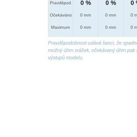
0 %
0 %
0
Pravděpod.
Očekáváno
0 mm
0 mm
0 
Maximum
0 mm
0 mm
0 
Pravděpodobnost udává šanci, že spadn
možný úhrn srážek, očekávaný úhrn pak 
výstupů modelu.