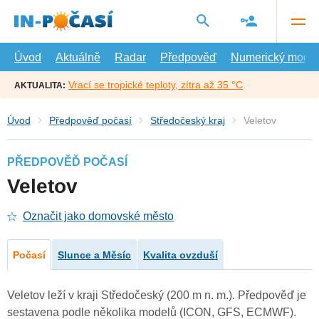
Přejít
na
hlavní
obsah
Úvod
Aktuálně
Radar
Předpověď
Numerický model
Vrací se tropické teploty, zítra až 35 °C
AKTUALITA:
Úvod
Předpověď počasí
Středočeský kraj
Veletov
PŘEDPOVĚĎ POČASÍ
Veletov
Označit jako domovské město
Počasí
Slunce a Měsíc
Kvalita ovzduší
Veletov leží v kraji Středočeský (200 m n. m.). Předpověď je
sestavena podle několika modelů (ICON, GFS, ECMWF).