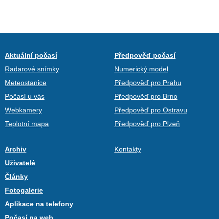
Aktuální počasí
Předpověď počasí
Radarové snímky
Numerický model
Meteostanice
Předpověď pro Prahu
Počasí u vás
Předpověď pro Brno
Webkamery
Předpověď pro Ostravu
Teplotní mapa
Předpověď pro Plzeň
Archiv
Kontakty
Uživatelé
Články
Fotogalerie
Aplikace na telefony
Počasí na web