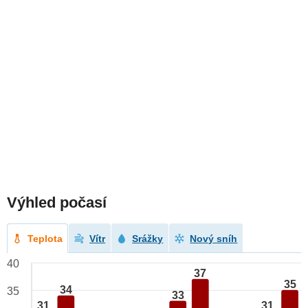
Výhled počasí
Teplota
Vítr
Srážky
Nový sníh
40
37
35
34
35
33
31
31