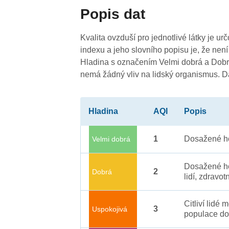
Popis dat
Kvalita ovzduší pro jednotlivé látky je ur
indexu a jeho slovního popisu je, že není
Hladina s označením Velmi dobrá a Dobrá
nemá žádný vliv na lidský organismus. 
Hladina
AQI
Popis
1
Dosažené ho
Velmi dobrá
2
Dosažené ho
2
Dobrá
lidí, zdravot
Citliví lidé
3
Uspokojivá
populace do