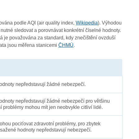
čována podle AQI (air quality index,
Wikipedia
). Výhodou
 nutné sledovat a porovnávat konkrétní číselné hodnoty.
3
 je považována za standard, kdy znečištění ovzduší
3
Data jsou měřena stanicemi
ČHMÚ
.
dnoty nepředstavují žádné nebezpečí.
dnoty nepředstavují žádné nebezpečí pro většinu
ní problémy mohou mít jen neobvykle citliví lidé.
3
3
 mohou pociťovat zdravotní problémy, pro zbytek
sažené hodnoty nepředstavují nebezpečí.