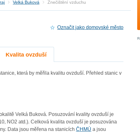
raj
Velká Buková
Znečištění vzduchu
Označit jako domovské město
Kvalita ovzduší
-
tanice, která by měřila kvalitu ovzduší. Přehled stanic v
4
3
3
4
4
4
4
lokalitě Velká Buková. Posuzování kvality ovzduší je
10, NO2 atd.). Celková kvalita ovzduší je posuzována
ny. Data jsou měřena na stanicích
ČHMÚ
a jsou
4
4