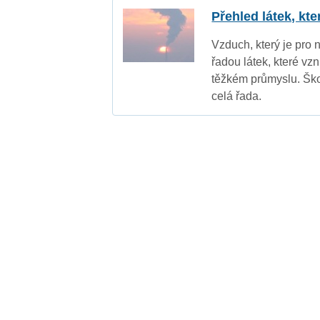
Přehled látek, kt
Vzduch, který je pro 
řadou látek, které vz
těžkém průmyslu. Ško
celá řada.