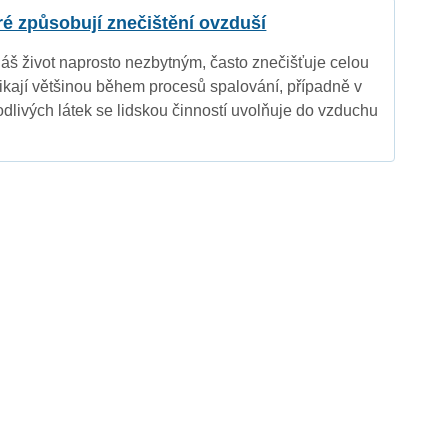
eré způsobují znečištění ovzduší
náš život naprosto nezbytným, často znečišťuje celou
nikají většinou během procesů spalování, případně v
dlivých látek se lidskou činností uvolňuje do vzduchu