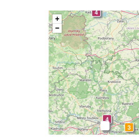
4
3
+
−
4
4
-
3
3