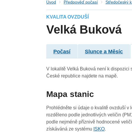
Úvod
Předpověď počasí
Středočeský k
KVALITA OVZDUŠÍ
Velká Buková
Počasí
Slunce a Měsíc
V lokalitě Velká Buková není k dispozici s
České republice najdete na mapě.
Mapa stanic
4
Prohlédněte si údaje o kvalitě ovzduší v 
4
rozděleno podle jednotlivých veličin (PM
4
podle nejméně příznivě hodnocené veliči
4
získáváná ze systému
ISKO
.