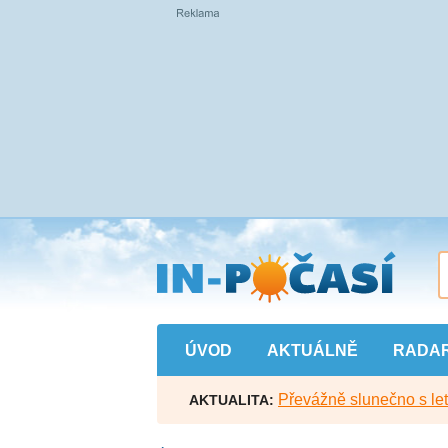
Přejít
na
hlavní
obsah
ÚVOD
AKTUÁLNĚ
RADA
Převážně slunečno s let
AKTUALITA: