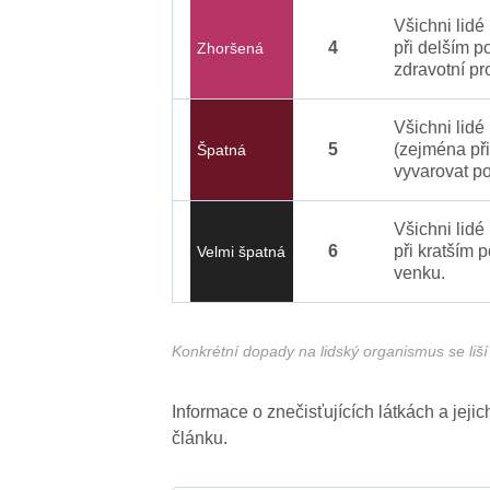
Všichni lid
4
při delším p
Zhoršená
zdravotní pr
Všichni lidé
5
(zejména při
Špatná
vyvarovat po
Všichni lidé
6
při kratším 
Velmi špatná
venku.
Konkrétní dopady na lidský organismus se liší 
Informace o znečisťujících látkách a jej
článku.