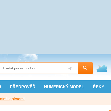
R
PŘEDPOVĚĎ
NUMERICKÝ
MODEL
ŘEKY
ními teplotami