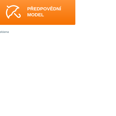
PŘEDPOVĚDNÍ
MODEL
4
-
3
3
0
3