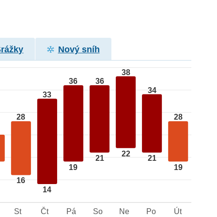
Srážky
Nový sníh
38
36
36
34
33
28
28
22
21
21
19
19
16
14
St
Čt
Pá
So
Ne
Po
Út