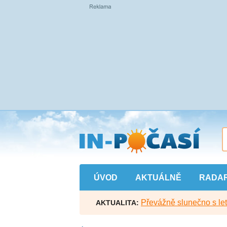
Přejít
na
hlavní
obsah
ÚVOD
AKTUÁLNĚ
RADA
Převážně slunečno s let
AKTUALITA: