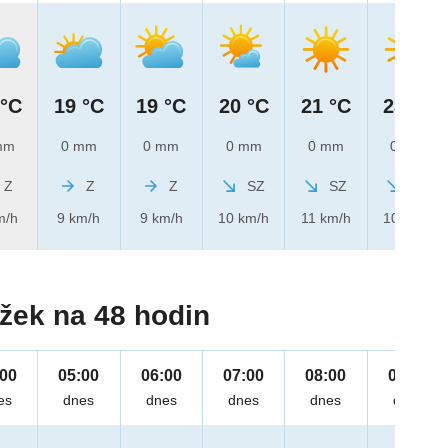
 °C
19 °C
19 °C
20 °C
21 °C
23 °C
mm
0 mm
0 mm
0 mm
0 mm
0 mm
Z
Z
Z
SZ
SZ
SZ
m/h
9 km/h
9 km/h
10 km/h
11 km/h
10 km/h
žek na 48 hodin
:00
05:00
06:00
07:00
08:00
09:00
es
dnes
dnes
dnes
dnes
dnes