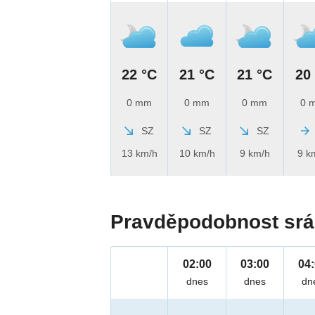
22 °C
21 °C
21 °C
20
0 mm
0 mm
0 mm
0 
SZ
SZ
SZ
13 km/h
10 km/h
9 km/h
9 k
Pravděpodobnost srá
02:00
03:00
04
dnes
dnes
dn