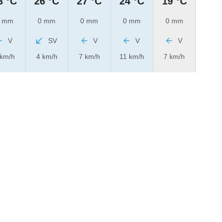
3 °C
26 °C
27 °C
24 °C
19 °C
 mm
0 mm
0 mm
0 mm
0 mm
V
SV
V
V
V
 km/h
4 km/h
7 km/h
11 km/h
7 km/h