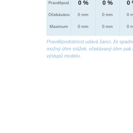
0 %
0 %
0
Pravděpod.
Očekáváno
0 mm
0 mm
0 
Maximum
0 mm
0 mm
0 
Pravděpodobnost udává šanci, že spadn
možný úhrn srážek, očekávaný úhrn pak 
výstupů modelu.