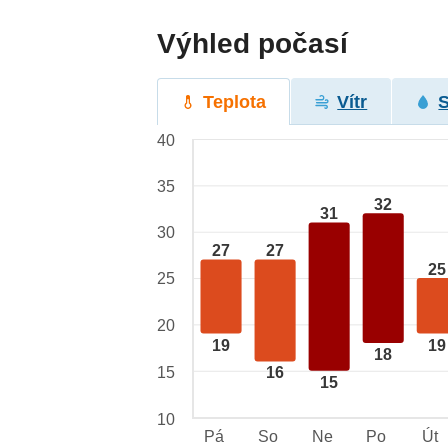
Výhled počasí
Teplota
Vítr
40
35
32
31
30
27
27
25
25
20
19
19
18
15
16
15
10
Pá
So
Ne
Po
Út