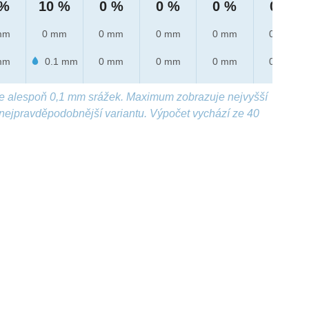
 %
10 %
0 %
0 %
0 %
0 %
mm
0 mm
0 mm
0 mm
0 mm
0 mm
mm
0.1 mm
0 mm
0 mm
0 mm
0 mm
e alespoň 0,1 mm srážek. Maximum zobrazuje nejvyšší
nejpravděpodobnější variantu. Výpočet vychází ze 40