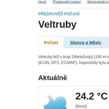
Úvod
Předpověď počasí
Středočeský k
PŘEDPOVĚĎ POČASÍ
Veltruby
Počasí
Slunce a Měsíc
Veltruby leží v kraji Středočeský (190 m
(ICON, GFS, ECMWF). Naposledy byla ak
Aktuálně
24.2 °C
(klesá)