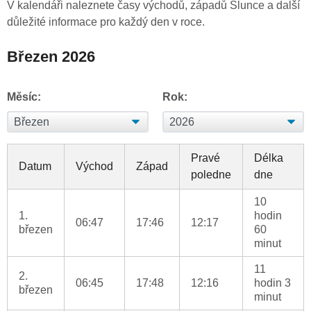
V kalendáři naleznete časy východů, západů Slunce a další
důležité informace pro každý den v roce.
Březen 2026
Měsíc:
Rok:
Pravé
Délka
Datum
Východ
Západ
poledne
dne
10
1.
hodin
06:47
17:46
12:17
březen
60
minut
11
2.
06:45
17:48
12:16
hodin 3
březen
minut