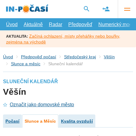
Přejít
na
hlavní
obsah
Úvod
Aktuálně
Radar
Předpověď
Numerický model
Začíná ochlazení, místy přeháňky nebo bouřky,
AKTUALITA:
zejména na východě
Úvod
Předpověď počasí
Středočeský kraj
Věšín
Slunce a měsíc
Sluneční kalendář
SLUNEČNÍ KALENDÁŘ
Věšín
Označit jako domovské město
Počasí
Slunce a Měsíc
Kvalita ovzduší