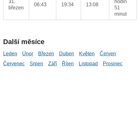
31.
hodin
06:43
19:34
13:08
březen
51
minut
Další měsíce
Leden
Únor
Březen
Duben
Květen
Červen
Červenec
Srpen
Září
Říjen
Listopad
Prosinec