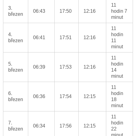
11
3.
06:43
17:50
12:16
hodin 7
březen
minut
11
4.
hodin
06:41
17:51
12:16
březen
11
minut
11
5.
hodin
06:39
17:53
12:16
březen
14
minut
11
6.
hodin
06:36
17:54
12:15
březen
18
minut
11
7.
hodin
06:34
17:56
12:15
březen
22
minut