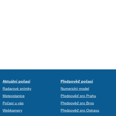
Aktuální počasí
Předpověď počasí
Radarové snímky
Numerický model
Meteostanice
Předpověď pro Prahu
Počasí u vás
Předpověď pro Brno
Webkamery
Předpověď pro Ostravu