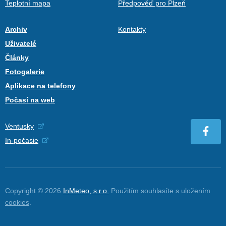
Teplotní mapa
Předpověď pro Plzeň
Archiv
Kontakty
Uživatelé
Články
Fotogalerie
Aplikace na telefony
Počasí na web
Ventusky
In-počasie
Copyright © 2026
InMeteo, s.r.o.
Použitím souhlasíte s uložením
cookies
.