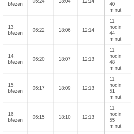
06:24
18:04
12:14
březen
40
minut
11
13.
hodin
06:22
18:06
12:14
březen
44
minut
11
14.
hodin
06:20
18:07
12:13
březen
48
minut
11
15.
hodin
06:17
18:09
12:13
březen
51
minut
11
16.
hodin
06:15
18:10
12:13
březen
55
minut