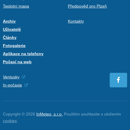
Teplotní mapa
Předpověď pro Plzeň
Archiv
Kontakty
Uživatelé
Články
Fotogalerie
Aplikace na telefony
Počasí na web
Ventusky
In-počasie
Copyright © 2026
InMeteo, s.r.o.
Použitím souhlasíte s uložením
cookies
.