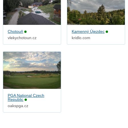
Chotouň
Kamenný Újezdec
vlekychotoun.cz
kridlo.com
PGA National Czech
Republic
oakspga.cz