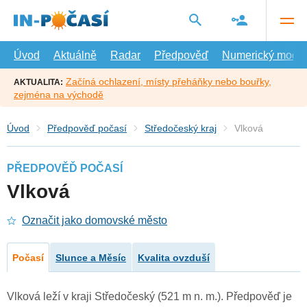
Přejít
na
hlavní
obsah
Úvod
Aktuálně
Radar
Předpověď
Numerický model
Začíná ochlazení, místy přeháňky nebo bouřky,
AKTUALITA:
zejména na východě
Úvod
Předpověď počasí
Středočeský kraj
Vlková
PŘEDPOVĚĎ POČASÍ
Vlková
Označit jako domovské město
Počasí
Slunce a Měsíc
Kvalita ovzduší
Vlková leží v kraji Středočeský (521 m n. m.). Předpověď je