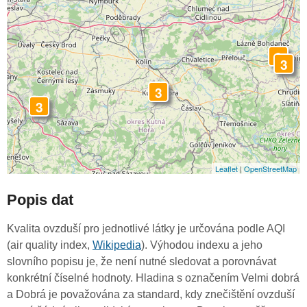
3
3
3
3
Leaflet
|
OpenStreetMap
Popis dat
Kvalita ovzduší pro jednotlivé látky je určována podle AQI
(air quality index,
Wikipedia
). Výhodou indexu a jeho
slovního popisu je, že není nutné sledovat a porovnávat
konkrétní číselné hodnoty. Hladina s označením Velmi dobrá
a Dobrá je považována za standard, kdy znečištění ovzduší