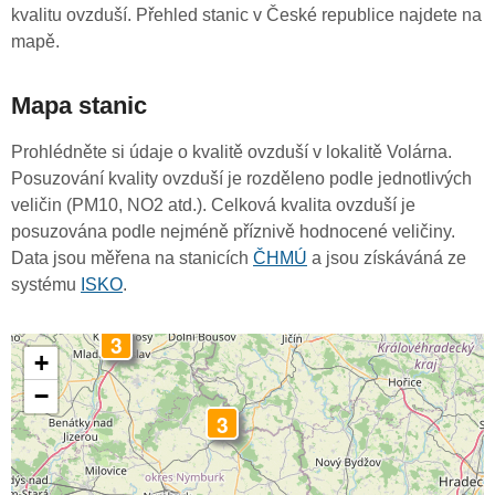
kvalitu ovzduší. Přehled stanic v České republice najdete na
mapě.
Mapa stanic
Prohlédněte si údaje o kvalitě ovzduší v lokalitě Volárna.
Posuzování kvality ovzduší je rozděleno podle jednotlivých
veličin (PM10, NO2 atd.). Celková kvalita ovzduší je
posuzována podle nejméně příznivě hodnocené veličiny.
Data jsou měřena na stanicích
ČHMÚ
a jsou získáváná ze
systému
ISKO
.
3
+
−
3