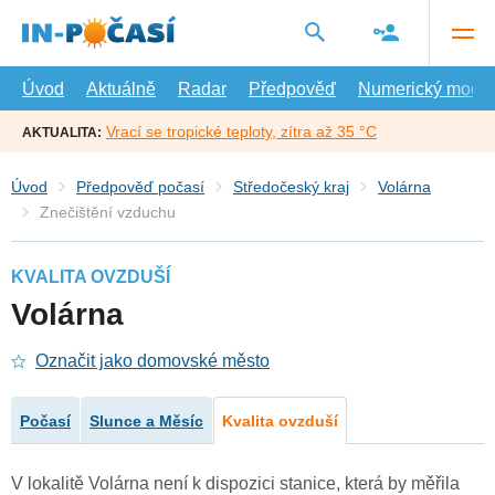
Přejít
na
hlavní
obsah
Úvod
Aktuálně
Radar
Předpověď
Numerický model
Vrací se tropické teploty, zítra až 35 °C
AKTUALITA:
Úvod
Předpověď počasí
Středočeský kraj
Volárna
Znečištění vzduchu
KVALITA OVZDUŠÍ
Volárna
Označit jako domovské město
Počasí
Slunce a Měsíc
Kvalita ovzduší
V lokalitě Volárna není k dispozici stanice, která by měřila