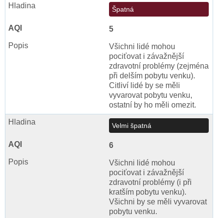
Špatná
5
Všichni lidé mohou
pociťovat i závažnější
zdravotní problémy (zejména
při delším pobytu venku).
Citliví lidé by se měli
vyvarovat pobytu venku,
ostatní by ho měli omezit.
Velmi špatná
6
Všichni lidé mohou
pociťovat i závažnější
zdravotní problémy (i při
kratším pobytu venku).
Všichni by se měli vyvarovat
pobytu venku.