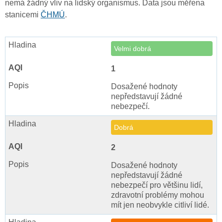
nemá žádný vliv na lidský organismus. Data jsou měřena
stanicemi
ČHMÚ
.
Velmi dobrá
1
Dosažené hodnoty
nepředstavují žádné
nebezpečí.
Dobrá
2
Dosažené hodnoty
nepředstavují žádné
nebezpečí pro většinu lidí,
zdravotní problémy mohou
mít jen neobvykle citliví lidé.