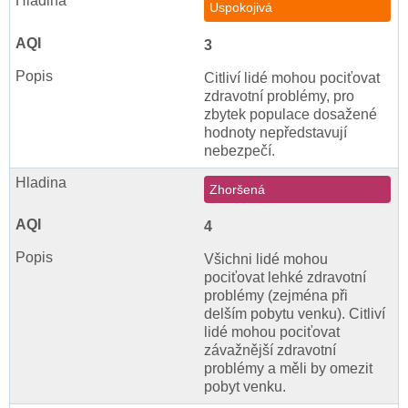
Uspokojivá
3
Citliví lidé mohou pociťovat
zdravotní problémy, pro
zbytek populace dosažené
hodnoty nepředstavují
nebezpečí.
Zhoršená
4
Všichni lidé mohou
pociťovat lehké zdravotní
problémy (zejména při
delším pobytu venku). Citliví
lidé mohou pociťovat
závažnější zdravotní
problémy a měli by omezit
pobyt venku.