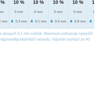
 %
10 %
10 %
10 %
10 %
10 %
mm
0 mm
0 mm
0 mm
0 mm
0 mm
2 mm
0.3 mm
0.1 mm
0.6 mm
0.8 mm
0.3 mm
e alespoň 0,1 mm srážek. Maximum zobrazuje nejvyšší
nejpravděpodobnější variantu. Výpočet vychází ze 40