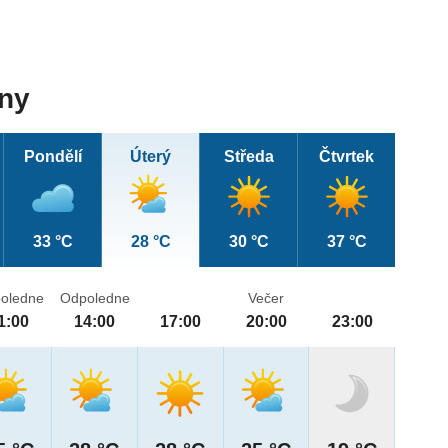
dny
Pondělí
Úterý
Středa
Čtvrtek
33 °C
28 °C
30 °C
37 °C
oledne
Odpoledne
Večer
1:00
14:00
17:00
20:00
23:00