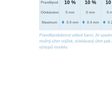
10 %
10 %
10
Pravděpod.
Očekáváno
0 mm
0 mm
0 
Maximum
0.9 mm
0.4 mm
0.
Pravděpodobnost udává šanci, že spadn
možný úhrn srážek, očekávaný úhrn pak 
výstupů modelu.