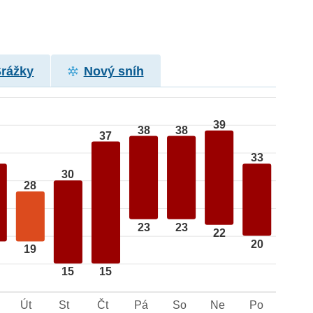
Srážky
Nový sníh
39
38
38
37
33
30
28
23
23
22
20
19
15
15
Út
St
Čt
Pá
So
Ne
Po