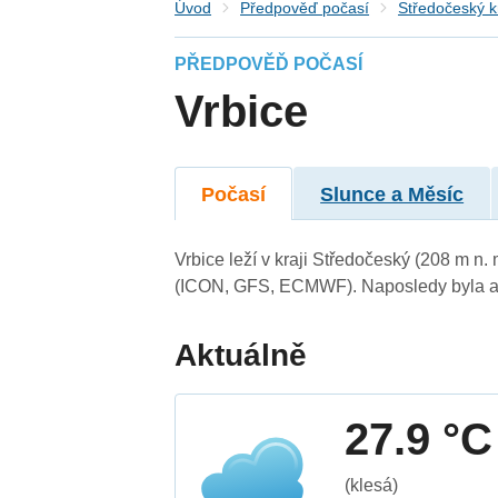
Úvod
Předpověď počasí
Středočeský k
PŘEDPOVĚĎ POČASÍ
Vrbice
Počasí
Slunce a Měsíc
Vrbice leží v kraji Středočeský (208 m n
(ICON, GFS, ECMWF). Naposledy byla ak
Aktuálně
27.9 °C
(klesá)