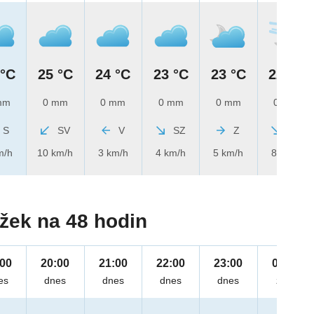
 °C
25 °C
24 °C
23 °C
23 °C
22 °C
mm
0 mm
0 mm
0 mm
0 mm
0 mm
S
SV
V
SZ
Z
SZ
m/h
10 km/h
3 km/h
4 km/h
5 km/h
8 km/h
žek na 48 hodin
:00
20:00
21:00
22:00
23:00
00:00
es
dnes
dnes
dnes
dnes
zítra