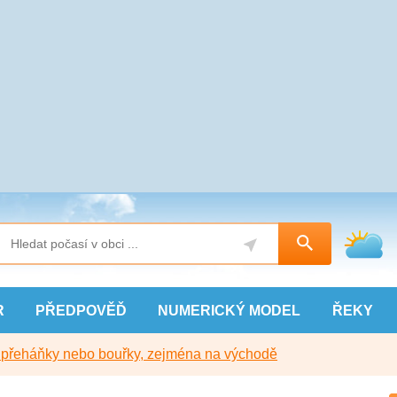
R
PŘEDPOVĚĎ
NUMERICKÝ
MODEL
ŘEKY
y přeháňky nebo bouřky, zejména na východě