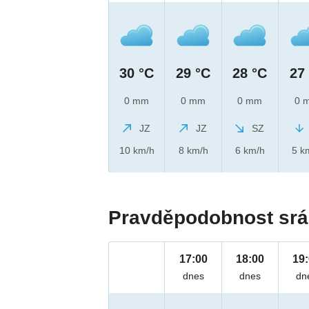
30 °C
29 °C
28 °C
27
0 mm
0 mm
0 mm
0 
JZ
JZ
SZ
10 km/h
8 km/h
6 km/h
5 k
Pravděpodobnost srá
17:00
18:00
19
dnes
dnes
dn