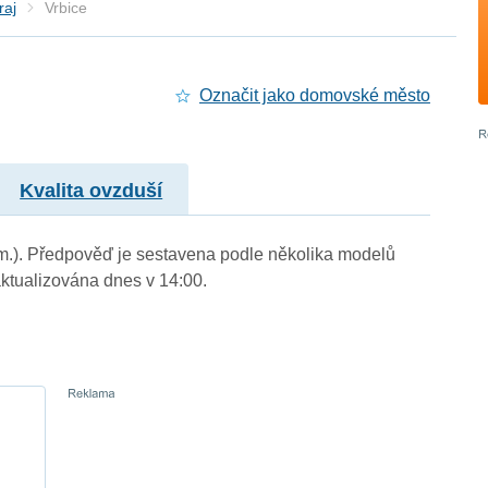
raj
Vrbice
Označit jako domovské město
Kvalita ovzduší
. m.). Předpověď je sestavena podle několika modelů
tualizována dnes v 14:00.