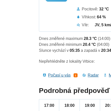
Pocitově:
32 °C
Vlhkost:
64 %
Vítr:
JV, 5 km
Dnes změřené maximum
28.3 °C
(14:00)
Dnes změřené minimum
20.4 °C
(04:00)
Slunce vychází v
05:35
a zapadá v
20:3
Nepřehlédněte z lokality Vrbice:
Počasí u vás
Radar
M
1
Podrobná předpověď 
17:00
18:00
19:00
20