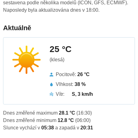
sestavena podle několika modelů (ICON, GFS, ECMWF).
Naposledy byla aktualizována dnes v 18:00.
Aktuálně
25 °C
(klesá)
Pocitově:
26 °C
Vlhkost:
38 %
Vítr:
S, 3 km/h
Dnes změřené maximum
28.1 °C
(16:30)
Dnes změřené minimum
12.8 °C
(06:00)
Slunce vychází v
05:38
a zapadá v
20:31