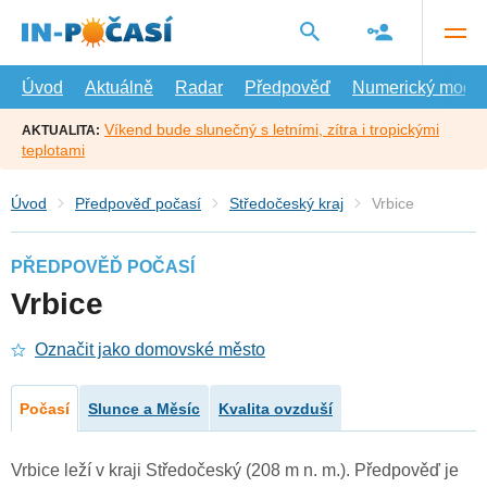
Přejít
na
hlavní
obsah
Úvod
Aktuálně
Radar
Předpověď
Numerický model
Víkend bude slunečný s letními, zítra i tropickými
AKTUALITA:
teplotami
Úvod
Předpověď počasí
Středočeský kraj
Vrbice
PŘEDPOVĚĎ POČASÍ
Vrbice
Označit jako domovské město
Počasí
Slunce a Měsíc
Kvalita ovzduší
Vrbice leží v kraji Středočeský (208 m n. m.). Předpověď je