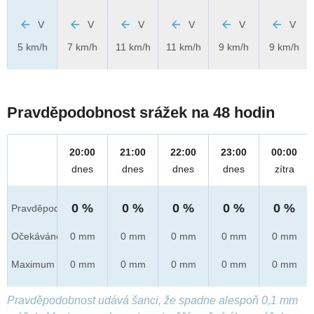
V
V
V
V
V
V
5 km/h
7 km/h
11 km/h
11 km/h
9 km/h
9 km/h
Pravděpodobnost srážek na 48 hodin
20:00
21:00
22:00
23:00
00:00
dnes
dnes
dnes
dnes
zítra
0 %
0 %
0 %
0 %
0 %
Pravděpod.
Očekáváno
0 mm
0 mm
0 mm
0 mm
0 mm
Maximum
0 mm
0 mm
0 mm
0 mm
0 mm
Pravděpodobnost udává šanci, že spadne alespoň 0,1 mm