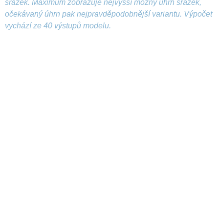
srážek. Maximum zobrazuje nejvyšší možný úhrn srážek,
očekávaný úhrn pak nejpravděpodobnější variantu. Výpočet
vychází ze 40 výstupů modelu.