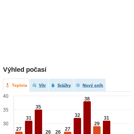
Výhled počasí
Teplota
Vítr
Srážky
Nový sníh
40
38
35
35
32
31
31
29
30
27
27
26
26