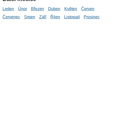
Leden
Únor
Březen
Duben
Květen
Červen
Červenec
Srpen
Září
Říjen
Listopad
Prosinec