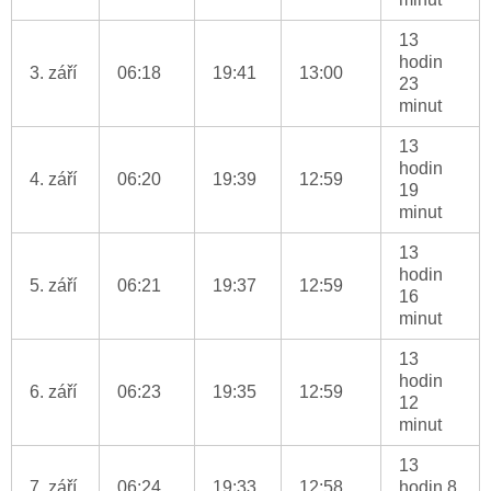
13
hodin
3. září
06:18
19:41
13:00
23
minut
13
hodin
4. září
06:20
19:39
12:59
19
minut
13
hodin
5. září
06:21
19:37
12:59
16
minut
13
hodin
6. září
06:23
19:35
12:59
12
minut
13
7. září
06:24
19:33
12:58
hodin 8