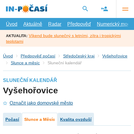
Přejít
na
hlavní
obsah
Úvod
Aktuálně
Radar
Předpověď
Numerický model
Víkend bude slunečný s letními, zítra i tropickými
AKTUALITA:
teplotami
Úvod
Předpověď počasí
Středočeský kraj
Vyšehořovice
Slunce a měsíc
Sluneční kalendář
SLUNEČNÍ KALENDÁŘ
Vyšehořovice
Označit jako domovské město
Počasí
Slunce a Měsíc
Kvalita ovzduší