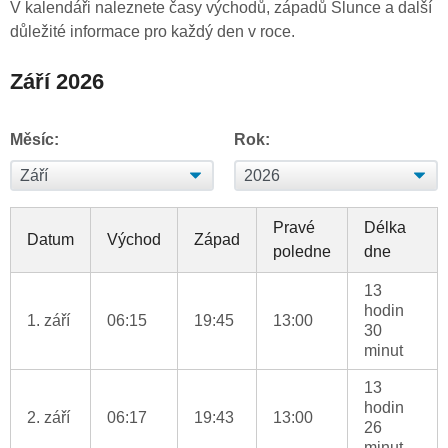
V kalendáři naleznete časy východů, západů Slunce a další
důležité informace pro každý den v roce.
Září 2026
Měsíc:
Rok:
Pravé
Délka
Datum
Východ
Západ
poledne
dne
13
hodin
1. září
06:15
19:45
13:00
30
minut
13
hodin
2. září
06:17
19:43
13:00
26
minut