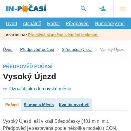
Přejít
na
hlavní
obsah
Úvod
Aktuálně
Radar
Předpověď
Numerický model
Převážně slunečno s letními teplotami
AKTUALITA:
Úvod
Předpověď počasí
Středočeský kraj
Vysoký Újezd
PŘEDPOVĚĎ POČASÍ
Vysoký Újezd
Označit jako domovské město
Počasí
Slunce a Měsíc
Kvalita ovzduší
Vysoký Újezd leží v kraji Středočeský (401 m n. m.).
Předpověď je sestavena podle několika modelů (ICON,