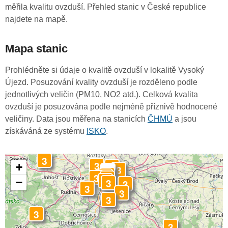
měřila kvalitu ovzduší. Přehled stanic v České republice
najdete na mapě.
Mapa stanic
Prohlédněte si údaje o kvalitě ovzduší v lokalitě Vysoký
Újezd. Posuzování kvality ovzduší je rozděleno podle
jednotlivých veličin (PM10, NO2 atd.). Celková kvalita
ovzduší je posuzována podle nejméně příznivě hodnocené
veličiny. Data jsou měřena na stanicích
ČHMÚ
a jsou
získáváná ze systému
ISKO
.
3
3
3
+
3
-
3
3
3
3
3
3
−
3
3
3
3
3
3