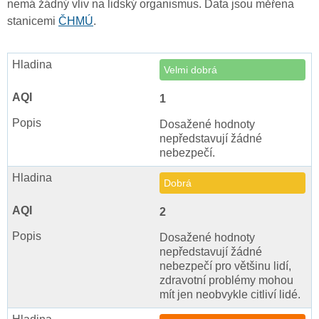
nemá žádný vliv na lidský organismus. Data jsou měřena
stanicemi
ČHMÚ
.
Velmi dobrá
1
Dosažené hodnoty
nepředstavují žádné
nebezpečí.
Dobrá
2
Dosažené hodnoty
nepředstavují žádné
nebezpečí pro většinu lidí,
zdravotní problémy mohou
mít jen neobvykle citliví lidé.