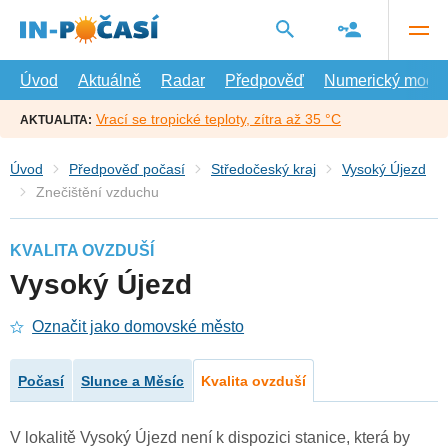
Přejít
na
hlavní
obsah
Úvod
Aktuálně
Radar
Předpověď
Numerický model
Vrací se tropické teploty, zítra až 35 °C
AKTUALITA:
Úvod
Předpověď počasí
Středočeský kraj
Vysoký Újezd
Znečištění vzduchu
KVALITA OVZDUŠÍ
Vysoký Újezd
Označit jako domovské město
Počasí
Slunce a Měsíc
Kvalita ovzduší
V lokalitě Vysoký Újezd není k dispozici stanice, která by