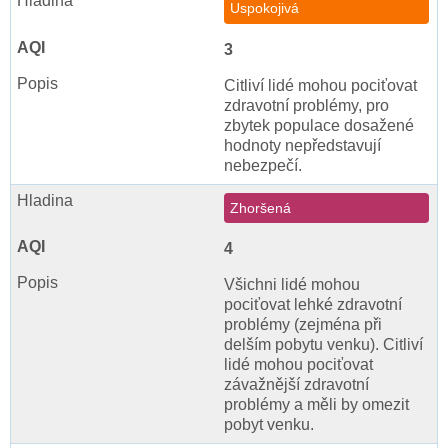
Uspokojivá
3
Citliví lidé mohou pociťovat
zdravotní problémy, pro
zbytek populace dosažené
hodnoty nepředstavují
nebezpečí.
Zhoršená
4
Všichni lidé mohou
pociťovat lehké zdravotní
problémy (zejména při
delším pobytu venku). Citliví
lidé mohou pociťovat
závažnější zdravotní
problémy a měli by omezit
pobyt venku.