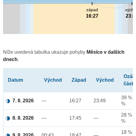
západ
vých
16:27
23:4
Níže uvedená tabulka ukazuje pohyby
Měsíce v dalších
dnech
.
Ozář
Datum
Východ
Západ
Východ
část
39 % a
7. 8. 2026
—
16:27
23:49
%
28 % a
8. 8. 2026
—
17:45
—
%
18 % a
9. 8. 2026
00:43
18:47
—