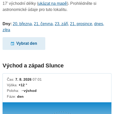
17' východní délky (
ukázat na mapě
). Prohlédněte si
astronomické údaje pro tuto lokalitu.
Dny:
20. března
,
21. června
,
23. září
,
21. prosince
,
dnes
,
zítra
Vybrat den
Východ a západ Slunce
Čas:
7. 8. 2026
07:01
Výška:
+12 °
Poloha:
východ
↓
Fáze:
den