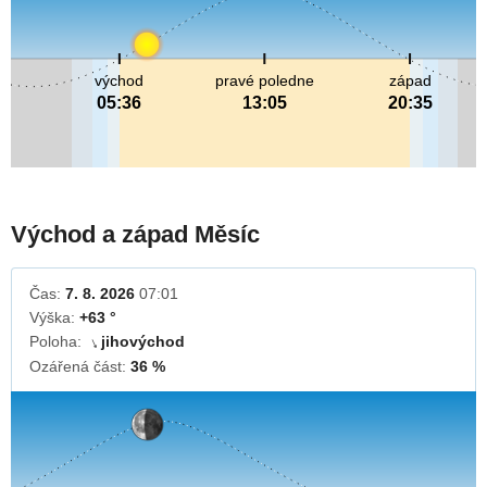
východ
pravé poledne
západ
05:36
13:05
20:35
Východ a západ Měsíc
Čas:
7. 8. 2026
07:01
Výška:
+63 °
Poloha:
jihovýchod
↓
Ozářená část:
36 %