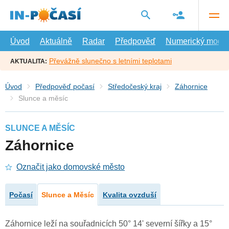
Přejít
na
hlavní
obsah
Úvod
Aktuálně
Radar
Předpověď
Numerický model
Převážně slunečno s letními teplotami
AKTUALITA:
Úvod
Předpověď počasí
Středočeský kraj
Záhornice
Slunce a měsíc
SLUNCE A MĚSÍC
Záhornice
Označit jako domovské město
Počasí
Slunce a Měsíc
Kvalita ovzduší
Záhornice leží na souřadnicích 50° 14' severní šířky a 15°