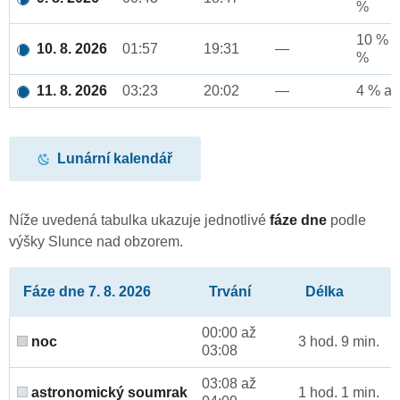
%
10 % a
10. 8. 2026
01:57
19:31
—
%
11. 8. 2026
03:23
20:02
—
4 % až
Lunární kalendář
Níže uvedená tabulka ukazuje jednotlivé
fáze dne
podle
výšky Slunce nad obzorem.
Fáze dne 7. 8. 2026
Trvání
Délka
00:00 až
noc
3 hod. 9 min.
03:08
03:08 až
astronomický soumrak
1 hod. 1 min.