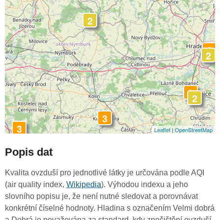
2
3
2
3
2
3
3
Leaflet
|
OpenStreetMap
Popis dat
Kvalita ovzduší pro jednotlivé látky je určována podle AQI
(air quality index,
Wikipedia
). Výhodou indexu a jeho
slovního popisu je, že není nutné sledovat a porovnávat
konkrétní číselné hodnoty. Hladina s označením Velmi dobrá
a Dobrá je považována za standard, kdy znečištění ovzduší