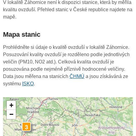
V lokalitě Záhornice není k dispozici stanice, která by měřila
kvalitu ovzduší. Přehled stanic v České republice najdete na
mapě.
Mapa stanic
Prohlédněte si údaje o kvalitě ovzduší v lokalitě Záhornice.
Posuzování kvality ovzduší je rozděleno podle jednotlivých
veličin (PM10, NO2 atd.). Celková kvalita ovzduší je
posuzována podle nejméně příznivě hodnocené veličiny.
Data jsou měřena na stanicích
ČHMÚ
a jsou získáváná ze
systému
ISKO
.
+
−
3