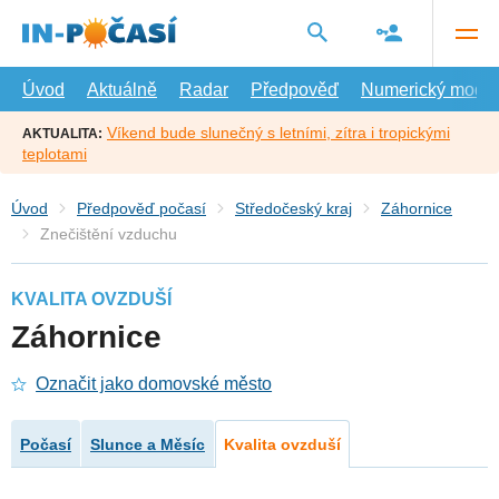
Přejít
na
hlavní
obsah
Úvod
Aktuálně
Radar
Předpověď
Numerický model
Víkend bude slunečný s letními, zítra i tropickými
AKTUALITA:
teplotami
Úvod
Předpověď počasí
Středočeský kraj
Záhornice
Znečištění vzduchu
KVALITA OVZDUŠÍ
Záhornice
Označit jako domovské město
Počasí
Slunce a Měsíc
Kvalita ovzduší