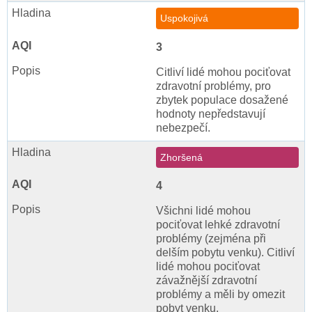
Uspokojivá
3
Citliví lidé mohou pociťovat
zdravotní problémy, pro
zbytek populace dosažené
hodnoty nepředstavují
nebezpečí.
Zhoršená
4
Všichni lidé mohou
pociťovat lehké zdravotní
problémy (zejména při
delším pobytu venku). Citliví
lidé mohou pociťovat
závažnější zdravotní
problémy a měli by omezit
pobyt venku.