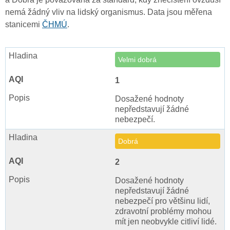
nemá žádný vliv na lidský organismus. Data jsou měřena
stanicemi
ČHMÚ
.
Velmi dobrá
1
Dosažené hodnoty
nepředstavují žádné
nebezpečí.
Dobrá
2
Dosažené hodnoty
nepředstavují žádné
nebezpečí pro většinu lidí,
zdravotní problémy mohou
mít jen neobvykle citliví lidé.