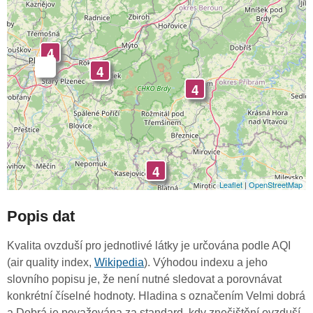
4
-
4
4
4
Leaflet
|
OpenStreetMap
Popis dat
Kvalita ovzduší pro jednotlivé látky je určována podle AQI
(air quality index,
Wikipedia
). Výhodou indexu a jeho
slovního popisu je, že není nutné sledovat a porovnávat
konkrétní číselné hodnoty. Hladina s označením Velmi dobrá
a Dobrá je považována za standard, kdy znečištění ovzduší