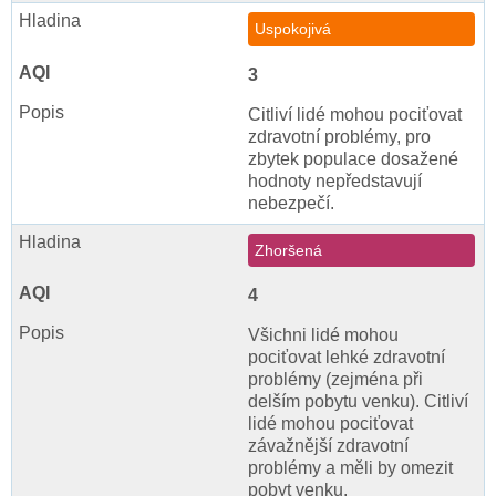
Uspokojivá
3
Citliví lidé mohou pociťovat
zdravotní problémy, pro
zbytek populace dosažené
hodnoty nepředstavují
nebezpečí.
Zhoršená
4
Všichni lidé mohou
pociťovat lehké zdravotní
problémy (zejména při
delším pobytu venku). Citliví
lidé mohou pociťovat
závažnější zdravotní
problémy a měli by omezit
pobyt venku.