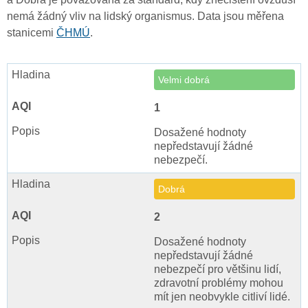
nemá žádný vliv na lidský organismus. Data jsou měřena
stanicemi
ČHMÚ
.
Velmi dobrá
1
Dosažené hodnoty
nepředstavují žádné
nebezpečí.
Dobrá
2
Dosažené hodnoty
nepředstavují žádné
nebezpečí pro většinu lidí,
zdravotní problémy mohou
mít jen neobvykle citliví lidé.