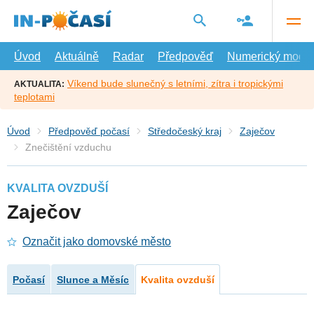
Přejít
na
hlavní
obsah
Úvod
Aktuálně
Radar
Předpověď
Numerický model
Víkend bude slunečný s letními, zítra i tropickými
AKTUALITA:
teplotami
Úvod
Předpověď počasí
Středočeský kraj
Zaječov
Znečištění vzduchu
KVALITA OVZDUŠÍ
Zaječov
Označit jako domovské město
Počasí
Slunce a Měsíc
Kvalita ovzduší