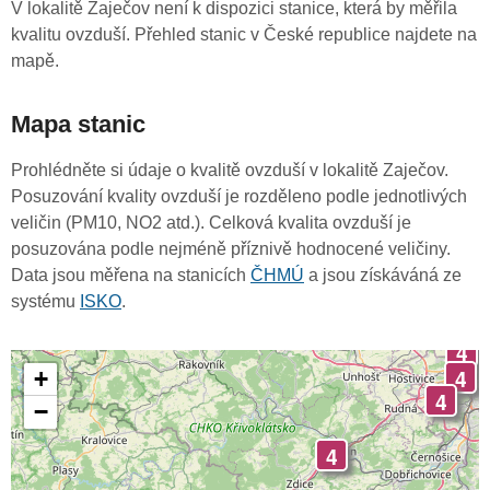
V lokalitě Zaječov není k dispozici stanice, která by měřila
kvalitu ovzduší. Přehled stanic v České republice najdete na
mapě.
Mapa stanic
Prohlédněte si údaje o kvalitě ovzduší v lokalitě Zaječov.
Posuzování kvality ovzduší je rozděleno podle jednotlivých
veličin (PM10, NO2 atd.). Celková kvalita ovzduší je
posuzována podle nejméně příznivě hodnocené veličiny.
Data jsou měřena na stanicích
ČHMÚ
a jsou získáváná ze
systému
ISKO
.
4
4
+
4
−
4