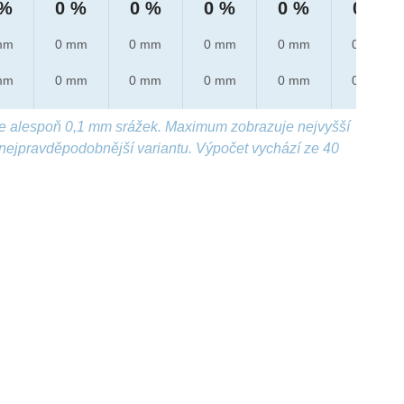
 %
0 %
0 %
0 %
0 %
0 %
mm
0 mm
0 mm
0 mm
0 mm
0 mm
mm
0 mm
0 mm
0 mm
0 mm
0 mm
e alespoň 0,1 mm srážek. Maximum zobrazuje nejvyšší
nejpravděpodobnější variantu. Výpočet vychází ze 40