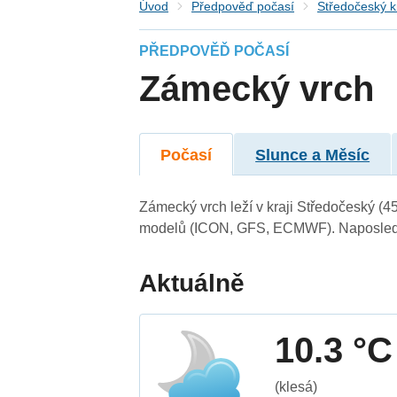
Úvod
Předpověď počasí
Středočeský k
PŘEDPOVĚĎ POČASÍ
Zámecký vrch
Počasí
Slunce a Měsíc
Zámecký vrch leží v kraji Středočeský (4
modelů (ICON, GFS, ECMWF). Naposledy 
Aktuálně
10.3 °C
(klesá)