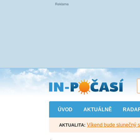
Přejít
na
hlavní
obsah
ÚVOD
AKTUÁLNĚ
RADA
Víkend bude slunečný s l
AKTUALITA: