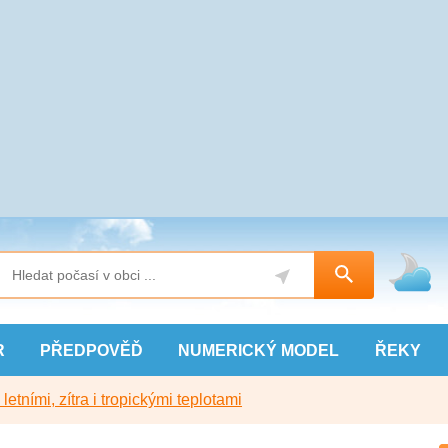
R
PŘEDPOVĚĎ
NUMERICKÝ
MODEL
ŘEKY
etními, zítra i tropickými teplotami