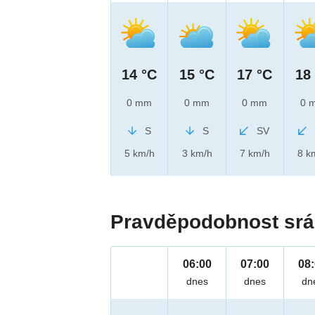
14 °C
15 °C
17 °C
18
0 mm
0 mm
0 mm
0 
S
S
SV
5 km/h
3 km/h
7 km/h
8 k
Pravděpodobnost srá
06:00
07:00
08
dnes
dnes
dn