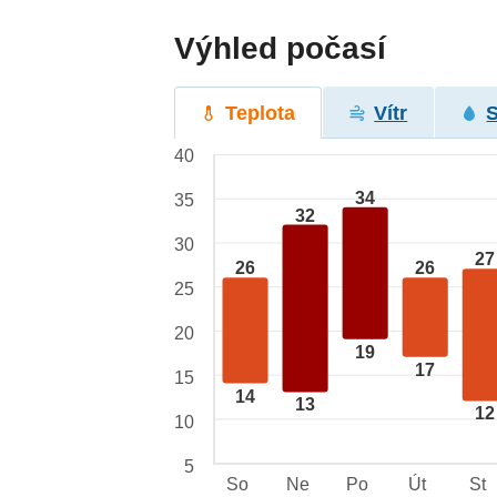
Výhled počasí
Teplota
Vítr
40
34
35
32
30
27
26
26
25
20
19
17
15
14
13
12
10
5
So
Ne
Po
Út
St