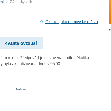
raj
Zámecký vrch
Označit jako domovské město
Kvalita ovzduší
52 m n. m.). Předpověď je sestavena podle několika
byla aktualizována dnes v 05:00.