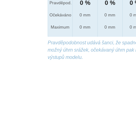
0 %
0 %
0
Pravděpod.
Očekáváno
0 mm
0 mm
0 
Maximum
0 mm
0 mm
0 
Pravděpodobnost udává šanci, že spadn
možný úhrn srážek, očekávaný úhrn pak 
výstupů modelu.