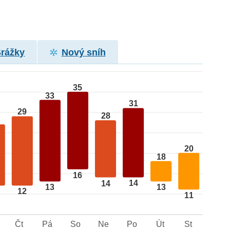
Srážky
Nový sníh
35
33
31
29
28
20
18
16
14
14
13
13
12
11
Čt
Pá
So
Ne
Po
Út
St