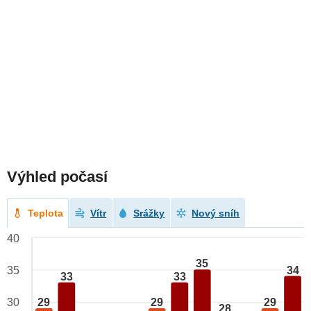
Výhled počasí
Teplota
Vítr
Srážky
Nový sníh
40
35
34
35
33
33
29
29
29
30
28