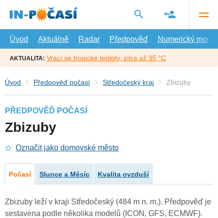
Přejít
na
hlavní
obsah
Úvod
Aktuálně
Radar
Předpověď
Numerický model
Vrací se tropické teploty, zítra až 35 °C
AKTUALITA:
Úvod
Předpověď počasí
Středočeský kraj
Zbizuby
PŘEDPOVĚĎ POČASÍ
Zbizuby
Označit jako domovské město
Počasí
Slunce a Měsíc
Kvalita ovzduší
Zbizuby leží v kraji Středočeský (484 m n. m.). Předpověď je
sestavena podle několika modelů (ICON, GFS, ECMWF).