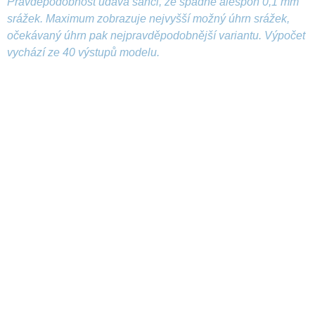
Pravděpodobnost udává šanci, že spadne alespoň 0,1 mm
srážek. Maximum zobrazuje nejvyšší možný úhrn srážek,
očekávaný úhrn pak nejpravděpodobnější variantu. Výpočet
vychází ze 40 výstupů modelu.