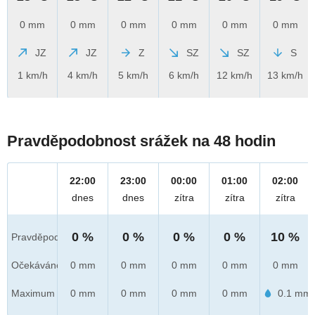
0 mm
0 mm
0 mm
0 mm
0 mm
0 mm
JZ
JZ
Z
SZ
SZ
S
1 km/h
4 km/h
5 km/h
6 km/h
12 km/h
13 km/h
Pravděpodobnost srážek na 48 hodin
22:00
23:00
00:00
01:00
02:00
dnes
dnes
zítra
zítra
zítra
0 %
0 %
0 %
0 %
10 %
Pravděpod.
Očekáváno
0 mm
0 mm
0 mm
0 mm
0 mm
Maximum
0 mm
0 mm
0 mm
0 mm
0.1 mm