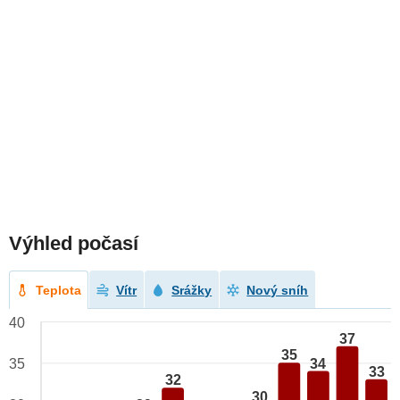
Výhled počasí
Teplota
Vítr
Srážky
Nový sníh
40
37
35
34
35
33
32
30