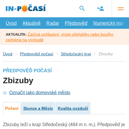
Přejít
na
hlavní
obsah
Úvod
Aktuálně
Radar
Předpověď
Numerický model
Začíná ochlazení, místy přeháňky nebo bouřky,
AKTUALITA:
zejména na východě
Úvod
Předpověď počasí
Středočeský kraj
Zbizuby
PŘEDPOVĚĎ POČASÍ
Zbizuby
Označit jako domovské město
Počasí
Slunce a Měsíc
Kvalita ovzduší
Zbizuby leží v kraji Středočeský (484 m n. m.). Předpověď je