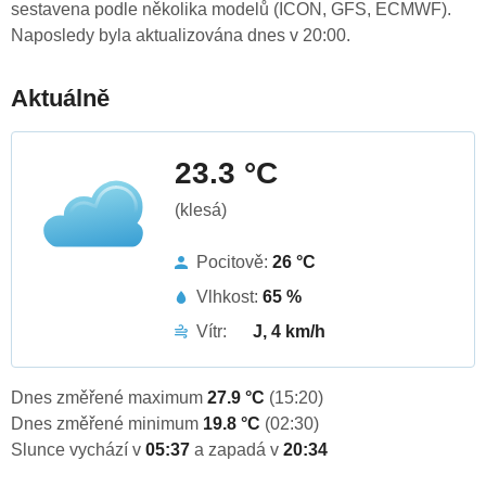
sestavena podle několika modelů (ICON, GFS, ECMWF).
Naposledy byla aktualizována dnes v 20:00.
Aktuálně
23.3 °C
(klesá)
Pocitově:
26 °C
Vlhkost:
65 %
Vítr:
J, 4 km/h
Dnes změřené maximum
27.9 °C
(15:20)
Dnes změřené minimum
19.8 °C
(02:30)
Slunce vychází v
05:37
a zapadá v
20:34