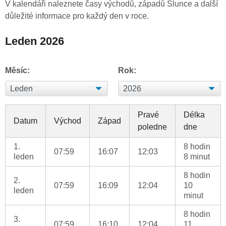
V kalendáři naleznete časy východů, západů Slunce a další
důležité informace pro každý den v roce.
Leden 2026
Měsíc:
Rok:
Pravé
Délka
Datum
Východ
Západ
poledne
dne
1.
8 hodin
07:59
16:07
12:03
leden
8 minut
8 hodin
2.
07:59
16:09
12:04
10
leden
minut
8 hodin
3.
07:59
16:10
12:04
11