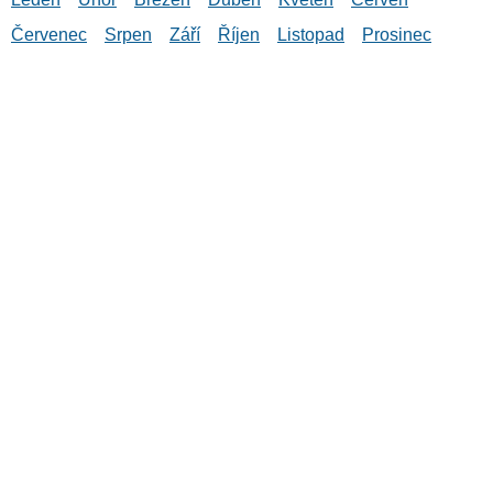
Červenec
Srpen
Září
Říjen
Listopad
Prosinec