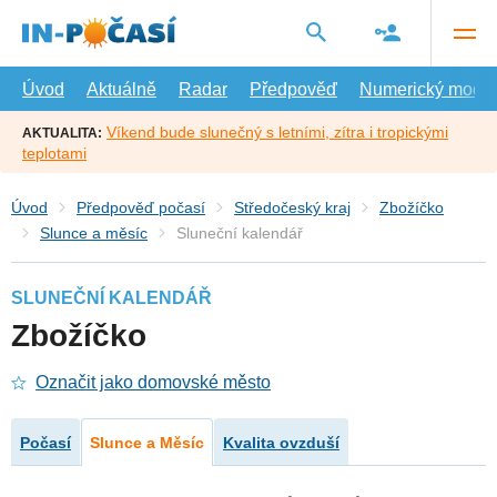
Přejít
na
hlavní
obsah
Úvod
Aktuálně
Radar
Předpověď
Numerický model
Víkend bude slunečný s letními, zítra i tropickými
AKTUALITA:
teplotami
Úvod
Předpověď počasí
Středočeský kraj
Zbožíčko
Slunce a měsíc
Sluneční kalendář
SLUNEČNÍ KALENDÁŘ
Zbožíčko
Označit jako domovské město
Počasí
Slunce a Měsíc
Kvalita ovzduší