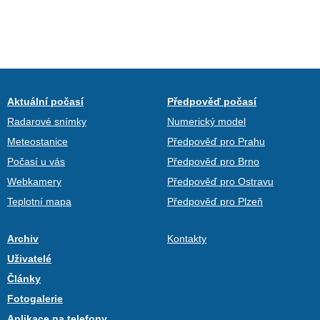
Aktuální počasí
Předpověď počasí
Radarové snímky
Numerický model
Meteostanice
Předpověď pro Prahu
Počasí u vás
Předpověď pro Brno
Webkamery
Předpověď pro Ostravu
Teplotní mapa
Předpověď pro Plzeň
Archiv
Kontakty
Uživatelé
Články
Fotogalerie
Aplikace na telefony