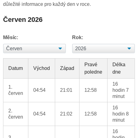
důležité informace pro každý den v roce.
Červen 2026
Měsíc:
Rok:
Pravé
Délka
Datum
Východ
Západ
poledne
dne
16
1.
04:54
21:01
12:58
hodin 7
červen
minut
16
2.
04:54
21:02
12:58
hodin 8
červen
minut
16
3.
hodin