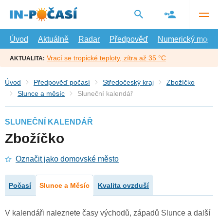
Přejít
na
hlavní
obsah
Úvod
Aktuálně
Radar
Předpověď
Numerický model
Vrací se tropické teploty, zítra až 35 °C
AKTUALITA:
Úvod
Předpověď počasí
Středočeský kraj
Zbožíčko
Slunce a měsíc
Sluneční kalendář
SLUNEČNÍ KALENDÁŘ
Zbožíčko
Označit jako domovské město
Počasí
Slunce a Měsíc
Kvalita ovzduší
V kalendáři naleznete časy východů, západů Slunce a další