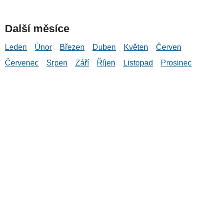
Další měsíce
Leden
Únor
Březen
Duben
Květen
Červen
Červenec
Srpen
Září
Říjen
Listopad
Prosinec