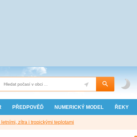
R
PŘEDPOVĚĎ
NUMERICKÝ
MODEL
ŘEKY
etními, zítra i tropickými teplotami