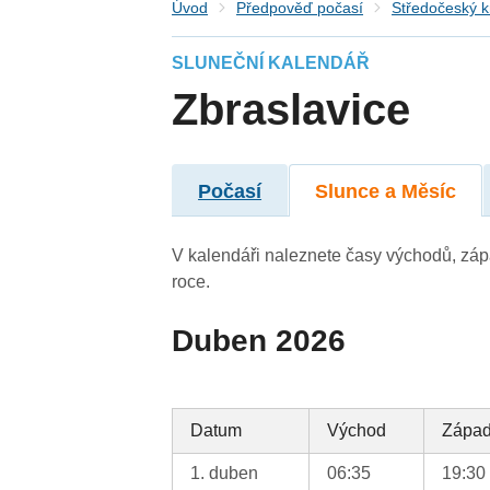
Úvod
Předpověď počasí
Středočeský k
SLUNEČNÍ KALENDÁŘ
Zbraslavice
Počasí
Slunce a Měsíc
V kalendáři naleznete časy východů, záp
roce.
Duben 2026
Datum
Východ
Zápa
1. duben
06:35
19:30