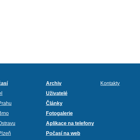
así
Archiv
Kontakty
l
Uživatelé
Prahu
Články
Brno
Fotogalerie
Ostravu
Aplikace na telefony
Plzeň
Počasí na web