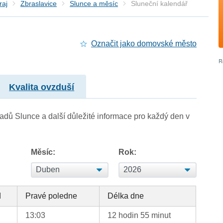
raj
Zbraslavice
Slunce a měsíc
Sluneční kalendář
Označit jako domovské město
Kvalita ovzduší
adů Slunce a další důležité informace pro každý den v
Měsíc:
Rok:
d
Pravé poledne
Délka dne
13:03
12 hodin 55 minut