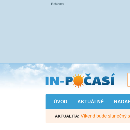
Přejít
na
hlavní
obsah
ÚVOD
AKTUÁLNĚ
RADA
Víkend bude slunečný s l
AKTUALITA: